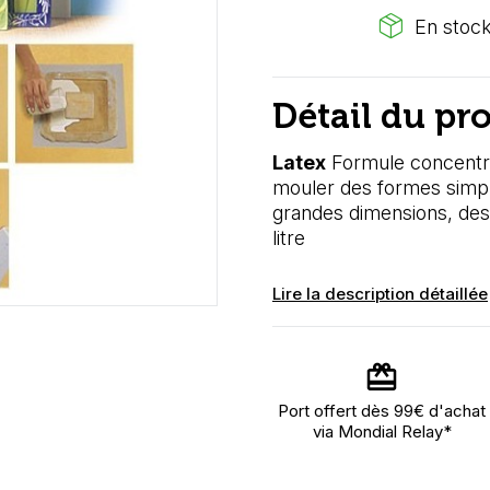
package_2
En stock
Détail du pr
Latex
Formule concentré
mouler des formes simpl
grandes dimensions, des 
litre
Lire la description détaillée
Port offert dès 99€ d'achat
via Mondial Relay*