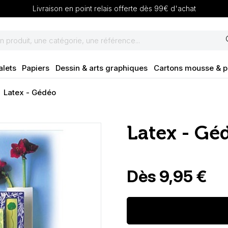
Livraison en point relais offerte dès 99€ d'achat
se
alets
Papiers
Dessin & arts graphiques
Cartons mousse & 
Latex - Gédéo
Latex - Gé
Dès 9,95 €