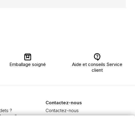
Emballage soigné
Aide et conseils Service
client
Contactez-nous
dets ?
Contactez-nous
’aquarelle
 et Extra-fine
e à l'huile et acrylique
inceaux