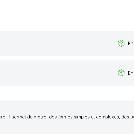
package_2
En
package_2
En
el. Il permet de mouler des formes simples et complexes, des ba