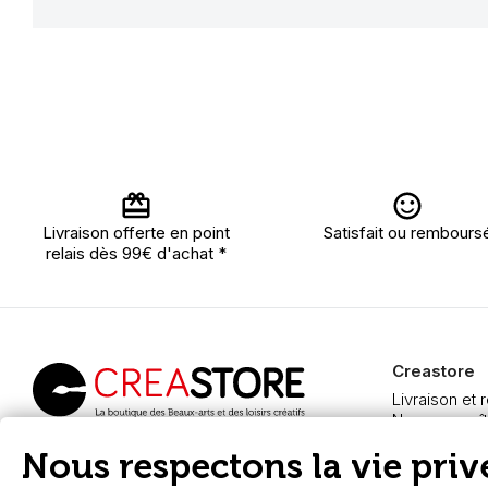
Livraison offerte en point
Satisfait ou rembours
relais dès 99€ d'achat *
Creastore
Livraison et 
Nous connaît
Paiement sé
Creastore, vente de
Nous respectons la vie privé
FAQ
fournitures beaux-arts
Boutique à A