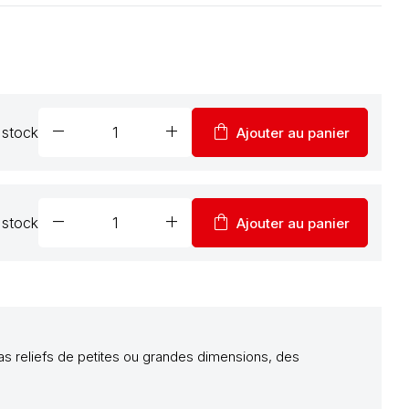
remove
add
shopping_bag
 stock
Ajouter au panier
remove
add
shopping_bag
 stock
Ajouter au panier
s reliefs de petites ou grandes dimensions, des