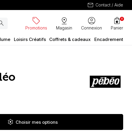
mail
Contact / Aide
sell
pin_drop
account_circle
shopping_bag
0
arch
Promotions
Magasin
Connexion
Panier
plume
Loisirs Créatifs
Coffrets & cadeaux
Encadrement
déo
settings
Choisir mes options