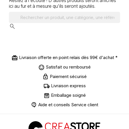
Restez à l'écoute ! D'autres produits seront affichés
ici au fur et à mesure qu'ils seront ajoutés.
search
Livraison offerte en point relais dès 99€ d'achat *
Satisfait ou remboursé
Paiement sécurisé
Livraison express
Emballage soigné
Aide et conseils Service client