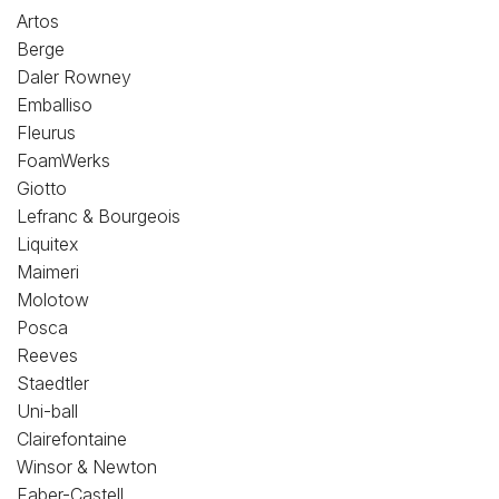
Loisirs Créatifs
Artos
Berge
Coffrets & cadeaux
Daler Rowney
Emballiso
Encadrement
Fleurus
FoamWerks
mail
Contact / Aide
Giotto
Lefranc & Bourgeois
Liquitex
Maimeri
Molotow
Posca
Reeves
Staedtler
Uni-ball
Clairefontaine
Winsor & Newton
Faber-Castell