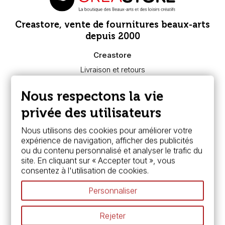
Creastore, vente de fournitures beaux-arts
depuis 2000
Creastore
Livraison et retours
Nous connaître
Paiement sécurisé
Nous respectons la vie
FAQ
Boutique à Angers
privée des utilisateurs
Services
Nous utilisons des cookies pour améliorer votre
expérience de navigation, afficher des publicités
Carte fidélité & avantages
ou du contenu personnalisé et analyser le trafic du
Chèque cadeau, bon cadeaux
site. En cliquant sur « Accepter tout », vous
Devis & bon de commande
consentez à l'utilisation de cookies.
Pass culture - mode d'emploi
Nos promotions en cours
Personnaliser
Espace conseils
L’aquarelle en tubes ou en godets ?
Rejeter