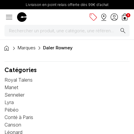
Livraison en point relais offerte dès 99€ d'achat
menu
sell
pin_drop
account_circle
shopping_bag
0
search
home
Peintures
Marques
Daler Rowney
Pinceaux & fournitures
Catégories
Châssis, toiles & chevalets
Royal Talens
Manet
Papiers
Sennelier
Lyra
Dessin & arts graphiques
Pébéo
Conté à Paris
Cartons mousse & plume
Canson
Léonard