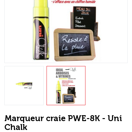
Loisirs Créatifs
Coffrets & cadeaux
Encadrement
mail
Contact / Aide
Marqueur craie PWE-8K - Uni
Chalk