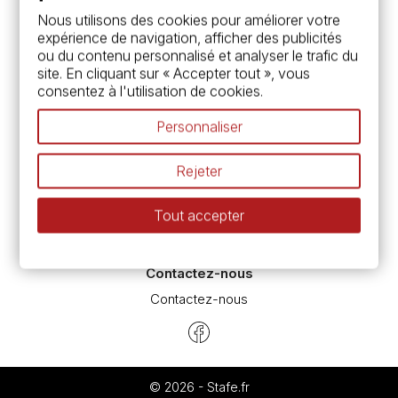
Services
Nous utilisons des cookies pour améliorer votre
expérience de navigation, afficher des publicités
Carte fidélité & avantages
ou du contenu personnalisé et analyser le trafic du
Chèque cadeau, bon cadeaux
site. En cliquant sur « Accepter tout », vous
Devis & bon de commande
consentez à l'utilisation de cookies.
Pass culture - mode d'emploi
Nos promotions en cours
Personnaliser
Espace conseils
L’aquarelle en tubes ou en godets ?
Rejeter
Le vocabulaire technique de l’aquarelle
Différence entre peinture Fine et Extra-fine
Tout accepter
Préparer une toile pour peinture à l'huile et acrylique
Nettoyage et entretien des pinceaux
Contactez-nous
Contactez-nous
© 2026 - Stafe.fr