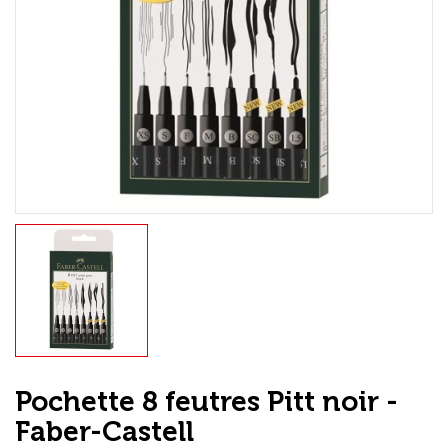
Loisirs Créatifs
Coffrets & cadeaux
Encadrement
mail
Contact / Aide
Pochette 8 feutres Pitt noir -
Faber-Castell