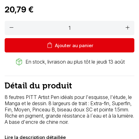
20,79 €
remove
add
shopping_bag
Ajouter au panier
package_2
En stock, livraison au plus tôt le jeudi 13 août
Détail du produit
8 feutres PITT
Artist Pen
idéals pour l'esquisse, l'étude, le
Manga et le dessin.
8 largeurs de trait : Extra-fin, Superfin,
Fin, Moyen, Pinceau B, biseau doux SC et pointe 1.5mm.
Riche en pigment, grande résistance à l´eau et à la lumière.
A base d'encre de chine noir.
Lire la description détaillée