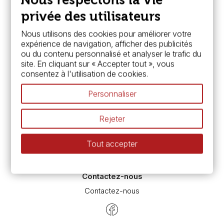
Nous respectons la vie
FAQ
Boutique à Angers
privée des utilisateurs
Services
Nous utilisons des cookies pour améliorer votre
expérience de navigation, afficher des publicités
Carte fidélité & avantages
ou du contenu personnalisé et analyser le trafic du
Chèque cadeau, bon cadeaux
site. En cliquant sur « Accepter tout », vous
Devis & bon de commande
consentez à l'utilisation de cookies.
Pass culture - mode d'emploi
Nos promotions en cours
Personnaliser
Espace conseils
L’aquarelle en tubes ou en godets ?
Rejeter
Le vocabulaire technique de l’aquarelle
Différence entre peinture Fine et Extra-fine
Tout accepter
Préparer une toile pour peinture à l'huile et acrylique
Nettoyage et entretien des pinceaux
Contactez-nous
Contactez-nous