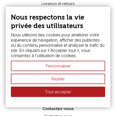
Livraison et retours
Nous connaître
Paiement sécurisé
Nous respectons la vie
FAQ
Boutique à Angers
privée des utilisateurs
Services
Nous utilisons des cookies pour améliorer votre
expérience de navigation, afficher des publicités
Carte fidélité & avantages
ou du contenu personnalisé et analyser le trafic du
Chèque cadeau, bon cadeaux
site. En cliquant sur « Accepter tout », vous
Devis & bon de commande
consentez à l'utilisation de cookies.
Pass culture - mode d'emploi
Nos promotions en cours
Personnaliser
Espace conseils
L’aquarelle en tubes ou en godets ?
Rejeter
Le vocabulaire technique de l’aquarelle
Différence entre peinture Fine et Extra-fine
Tout accepter
Préparer une toile pour peinture à l'huile et acrylique
Nettoyage et entretien des pinceaux
Contactez-nous