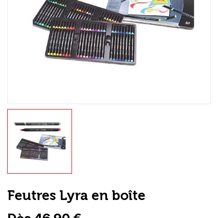
Loisirs Créatifs
Coffrets & cadeaux
Encadrement
mail
Contact / Aide
Feutres Lyra en boîte