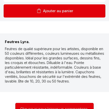
shopping_bag
Ajouter au panier
Feutres Lyra.
Feutres de qualié supérieure pour les artistes, disponible en
50 couleurs différentes, couleurs lumineuses ou métallisées
disponibles. Idéal pour les grandes surfaces, dessins fins,
les croquis et ébouches. Dilluable à l'eau. Pointe
particulièrement résistante, indéformable. Couleurs à base
d'eau, brillantes et résistantes à la lumière. Capuchons
ventilés, bouchons de sécurité sur l'extrémité des feutres,
lavable. Bte de 10, 20, 30 ou 50 feutres.
Cliquez ici pour laisser un commentaire