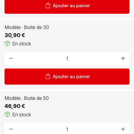
shopping_bag
Ajouter au panier
Modèle :
Boite de 30
30,90 €
package_2
En stock
remove
add
shopping_bag
Ajouter au panier
Modèle :
Boite de 50
46,90 €
package_2
En stock
remove
add