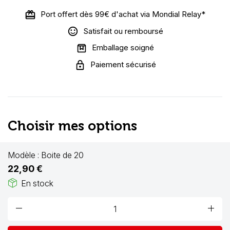
Port offert dès 99€ d'achat via Mondial Relay*
Satisfait ou remboursé
Emballage soigné
Paiement sécurisé
Choisir mes options
Modèle :
Boite de 20
22,90 €
package_2
En stock
remove
add