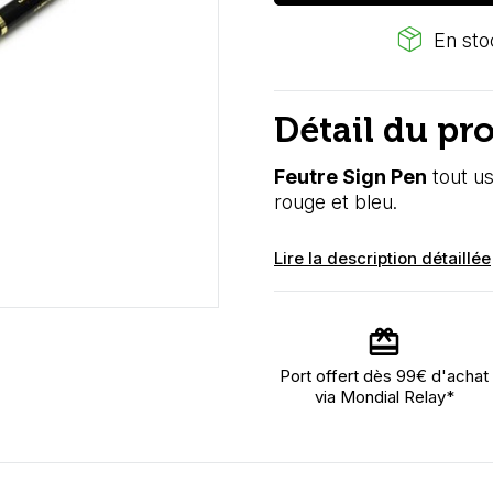
package_2
En stoc
Détail du pr
Feutre Sign Pen
tout us
rouge et bleu.
Lire la description détaillée
Port offert dès 99€ d'achat
via Mondial Relay*