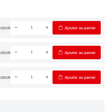
remove
add
shopping_bag
 stock
Ajouter au panier
remove
add
shopping_bag
 stock
Ajouter au panier
remove
add
shopping_bag
 stock
Ajouter au panier