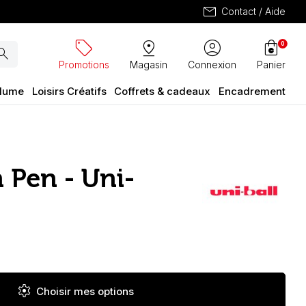
mail
Contact / Aide
sell
pin_drop
account_circle
shopping_bag
0
arch
Promotions
Magasin
Connexion
Panier
plume
Loisirs Créatifs
Coffrets & cadeaux
Encadrement
 Pen - Uni-
settings
Choisir mes options