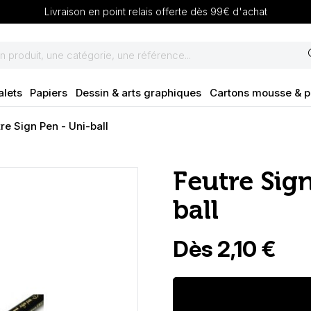
Livraison en point relais offerte dès 99€ d'achat
se
alets
Papiers
Dessin & arts graphiques
Cartons mousse & 
re Sign Pen - Uni-ball
Feutre Sign
ball
Dès 2,10 €