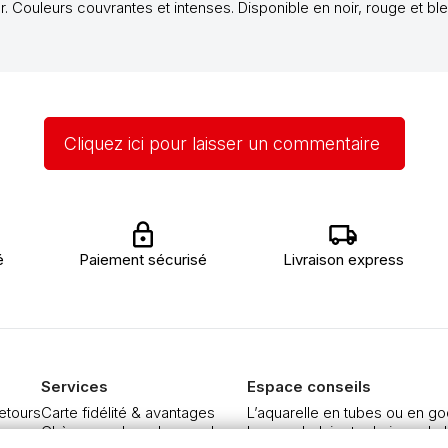
. Couleurs couvrantes et intenses. Disponible en noir, rouge et ble
Cliquez ici pour laisser un commentaire
é
Paiement sécurisé
Livraison express
Services
Espace conseils
retours
Carte fidélité & avantages
L’aquarelle en tubes ou en go
re
Chèque cadeau, bon cadeaux
Le vocabulaire technique de l