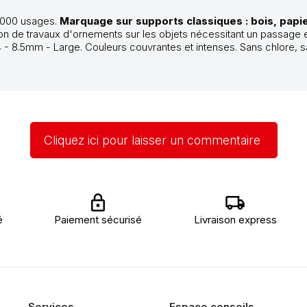
1000 usages.
Marquage sur supports classiques : bois, papie
ation de travaux d'ornements sur les objets nécessitant un passage e
t 4 - 8.5mm - Large. Couleurs couvrantes et intenses. Sans chlore, 
Cliquez ici pour laisser un commentaire
é
Paiement sécurisé
Livraison express
Services
Espace conseils