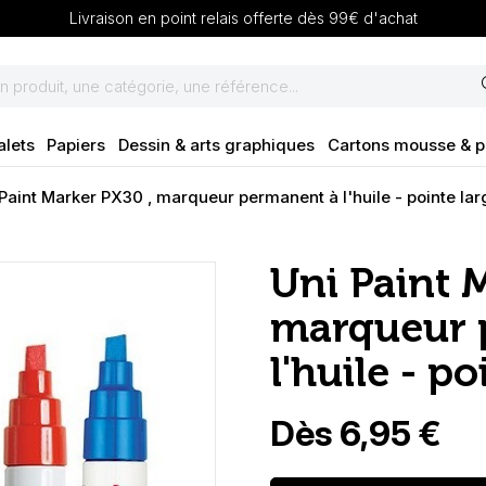
Livraison en point relais offerte dès 99€ d'achat
se
alets
Papiers
Dessin & arts graphiques
Cartons mousse & 
Paint Marker PX30 , marqueur permanent à l'huile - pointe lar
Uni Paint 
marqueur 
l'huile - po
Dès 6,95 €