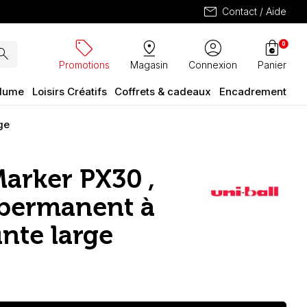
mail
Contact / Aide
sell
pin_drop
account_circle
shopping_bag
0
arch
Promotions
Magasin
Connexion
Panier
plume
Loisirs Créatifs
Coffrets & cadeaux
Encadrement
ge
Marker PX30 ,
permanent à
inte large