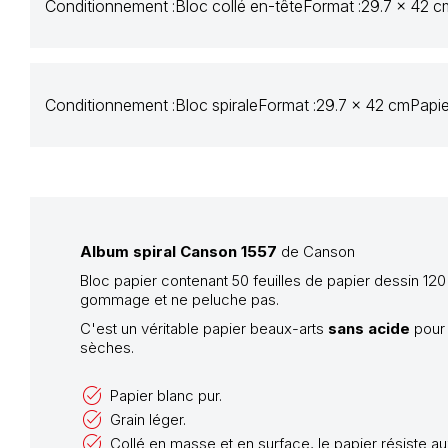
Conditionnement :
Bloc collé en-tête
Format :
29.7 x 42 c
Conditionnement :
Bloc spirale
Format :
29.7 x 42 cm
Papie
Album spiral Canson 1557
de Canson
Bloc papier contenant 50 feuilles de papier dessin 12
gommage et ne peluche pas.
C'est un véritable papier beaux-arts
sans acide
pour 
sèches.
Papier blanc pur.
Grain léger.
Collé en masse et en surface, le papier résiste