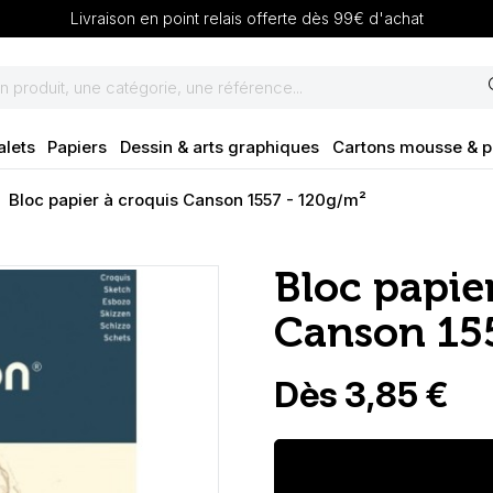
Livraison en point relais offerte dès 99€ d'achat
se
alets
Papiers
Dessin & arts graphiques
Cartons mousse & 
Bloc papier à croquis Canson 1557 - 120g/m²
Bloc papie
Canson 15
Dès 3,85 €