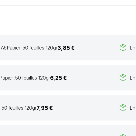
package_2
3,85 €
 A5
Papier :
50 feuilles 120gr
En
package_2
6,25 €
Papier :
50 feuilles 120gr
En
package_2
7,95 €
:
50 feuilles 120gr
En