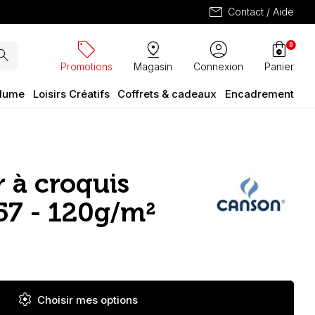
mail
Contact / Aide
sell
pin_drop
account_circle
shopping_bag
0
arch
Promotions
Magasin
Connexion
Panier
plume
Loisirs Créatifs
Coffrets & cadeaux
Encadrement
r à croquis
57 - 120g/m²
settings
Choisir mes options