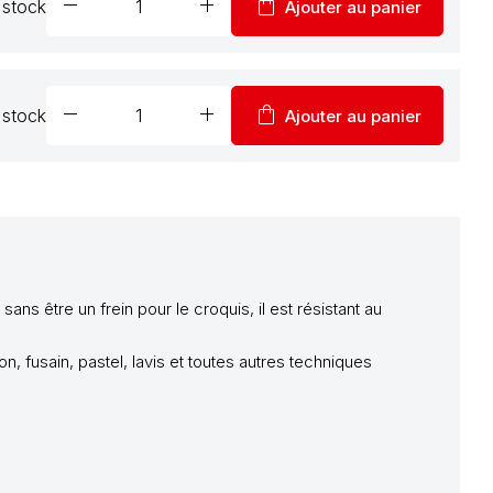
remove
add
shopping_bag
 stock
Ajouter au panier
remove
add
shopping_bag
 stock
Ajouter au panier
ns être un frein pour le croquis, il est résistant au
, fusain, pastel, lavis et toutes autres techniques