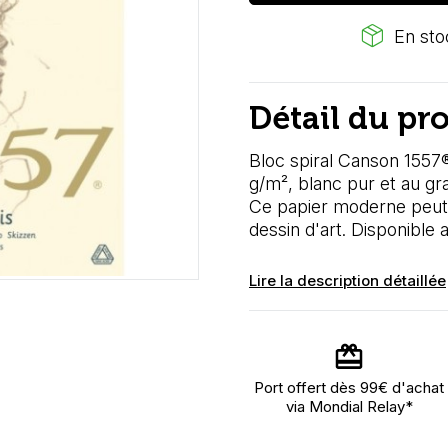
package_2
En stoc
Détail du pr
Bloc spiral Canson 1557®
g/m², blanc pur et au gra
Ce papier moderne peut ê
dessin d'art
. Disponible
Lire la description détaillée
Port offert dès 99€ d'achat
via Mondial Relay*