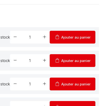
remove
add
shopping_bag
 stock
Ajouter au panier
remove
add
shopping_bag
 stock
Ajouter au panier
remove
add
shopping_bag
 stock
Ajouter au panier