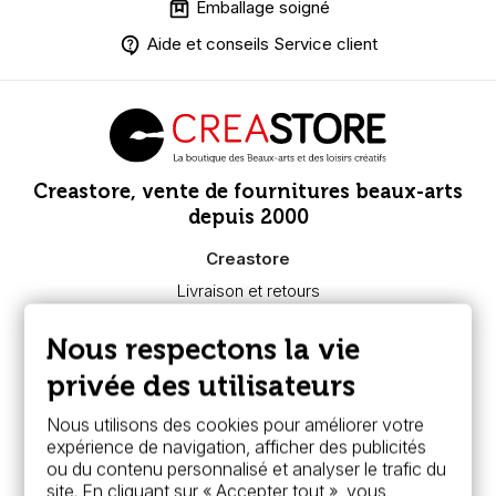
Emballage soigné
Aide et conseils Service client
Creastore, vente de fournitures beaux-arts
depuis 2000
Creastore
Livraison et retours
Nous connaître
Paiement sécurisé
Nous respectons la vie
FAQ
Boutique à Angers
privée des utilisateurs
Services
Nous utilisons des cookies pour améliorer votre
expérience de navigation, afficher des publicités
Carte fidélité & avantages
ou du contenu personnalisé et analyser le trafic du
Chèque cadeau, bon cadeaux
site. En cliquant sur « Accepter tout », vous
Devis & bon de commande