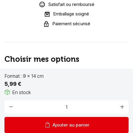
Satisfait ou remboursé
Emballage soigné
Paiement sécurisé
Choisir mes options
Format :
9 x 14 cm
5,99 €
package_2
En stock
remove
add
shopping_bag
Ajouter au panier