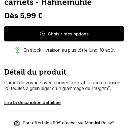
carnets - Hahnemühle
Dès 5,99 €
settings
Choisir mes options
package_2
En stock, livraison au plus tôt le lundi 10 août
Détail du produit
Carnet de voyage avec couverture kraft à reliure cousue.
20 feuilles à grain léger d'un grammage de 140gr/m².
Lire la description détaillée
Port offert dès 99€ d'achat via Mondial Relay*