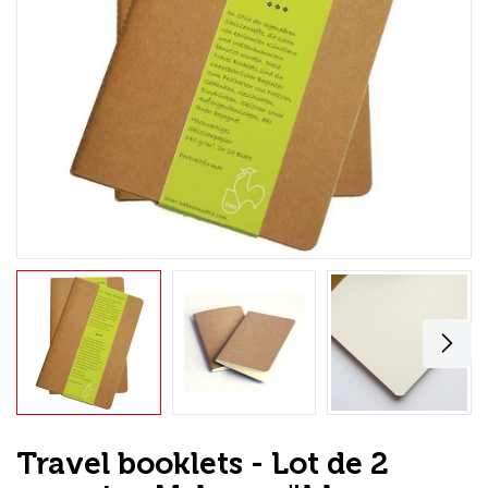
Loisirs Créatifs
Coffrets & cadeaux
Encadrement
mail
Contact / Aide
Travel booklets - Lot de 2