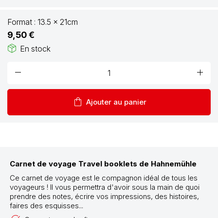
Format :
13.5 x 21cm
9,50 €
package_2
En stock
remove
add
shopping_bag
Ajouter au panier
Carnet de voyage Travel booklets de Hahnemühle
Ce carnet de voyage
est le compagnon idéal de tous les
voyageurs ! I
l vous permettra d'avoir sous la main de quoi
prendre des notes, écrire vos impressions, des histoires,
faires des esquisses...