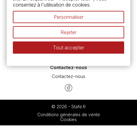
consentez à l'utilisation de cookies.
Pass culture - mode d'emploi
Nos promotions en cours
Personnaliser
Espace conseils
L’aquarelle en tubes ou en godets ?
Rejeter
Le vocabulaire technique de l’aquarelle
Différence entre peinture Fine et Extra-fine
Tout accepter
Préparer une toile pour peinture à l'huile et acrylique
Nettoyage et entretien des pinceaux
Contactez-nous
Contactez-nous
© 2026 - Stafe.fr
Conditions générales de vente
Cookies