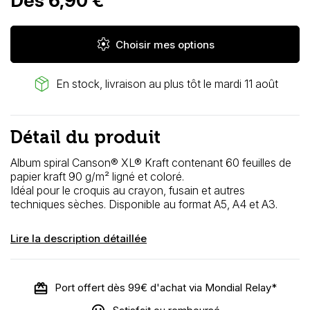
Dès 6,90 €
settings
Choisir mes options
package_2
En stock, livraison au plus tôt le mardi 11 août
Détail du produit
Album spiral Canson® XL® Kraft contenant 60 feuilles de
papier kraft 90 g/m² ligné et coloré.
Idéal pour le croquis au crayon, fusain et autres
techniques sèches. Disponible au format A5, A4 et A3.
Lire la description détaillée
Port offert dès 99€ d'achat via Mondial Relay*