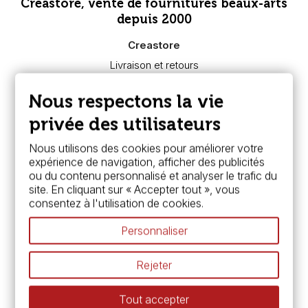
Creastore, vente de fournitures beaux-arts
depuis 2000
Creastore
Livraison et retours
Nous connaître
Paiement sécurisé
Nous respectons la vie
FAQ
Boutique à Angers
privée des utilisateurs
Services
Nous utilisons des cookies pour améliorer votre
expérience de navigation, afficher des publicités
Carte fidélité & avantages
ou du contenu personnalisé et analyser le trafic du
Chèque cadeau, bon cadeaux
site. En cliquant sur « Accepter tout », vous
Devis & bon de commande
consentez à l'utilisation de cookies.
Pass culture - mode d'emploi
Nos promotions en cours
Personnaliser
Espace conseils
L’aquarelle en tubes ou en godets ?
Rejeter
Le vocabulaire technique de l’aquarelle
Différence entre peinture Fine et Extra-fine
Tout accepter
Préparer une toile pour peinture à l'huile et acrylique