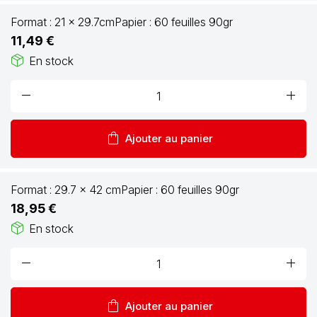
Format :
21 x 29.7cm
Papier :
60 feuilles 90gr
11,49 €
package_2
En stock
remove
add
shopping_bag
Ajouter au panier
Format :
29.7 x 42 cm
Papier :
60 feuilles 90gr
18,95 €
package_2
En stock
remove
add
shopping_bag
Ajouter au panier