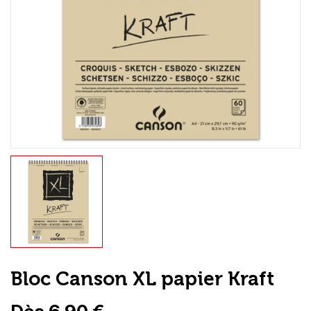
Loisirs Créatifs
Coffrets & cadeaux
Encadrement
mail
Contact / Aide
Bloc Canson XL papier Kraft