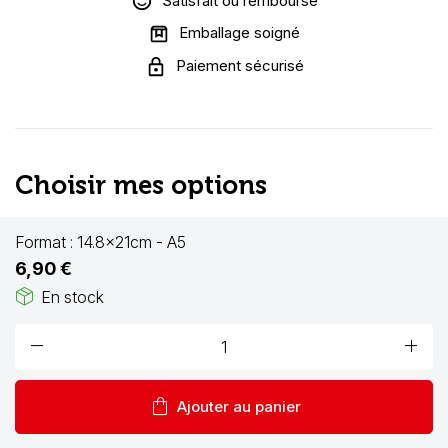
Satisfait ou remboursé
Emballage soigné
Paiement sécurisé
Choisir mes options
Format :
14.8x21cm - A5
6,90 €
package_2
En stock
remove
add
shopping_bag
Ajouter au panier