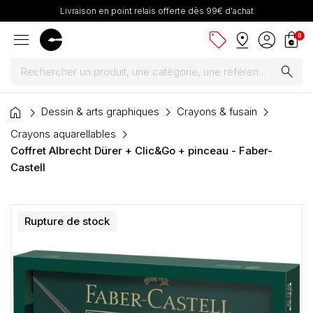
Livraison en point relais offerte dès 99€ d'achat
menu
sell
pin_drop
account_circle
shopping_bag
0
search
home
Peintures
Dessin & arts graphiques
Crayons & fusain
Crayons aquarellables
Pinceaux & fournitures
Coffret Albrecht Dürer + Clic&Go + pinceau - Faber-
Castell
Châssis, toiles & chevalets
Papiers
Rupture de stock
Dessin & arts graphiques
Cartons mousse & plume