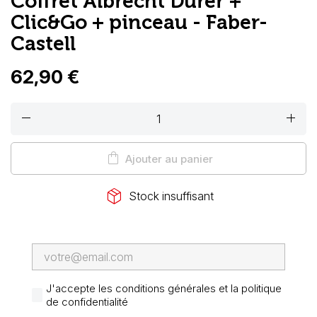
Coffret Albrecht Dürer +
Clic&Go + pinceau - Faber-
Castell
62,90 €
remove
add
shopping_bag
Ajouter au panier
package_2
Stock insuffisant
J'accepte les conditions générales et la politique
de confidentialité