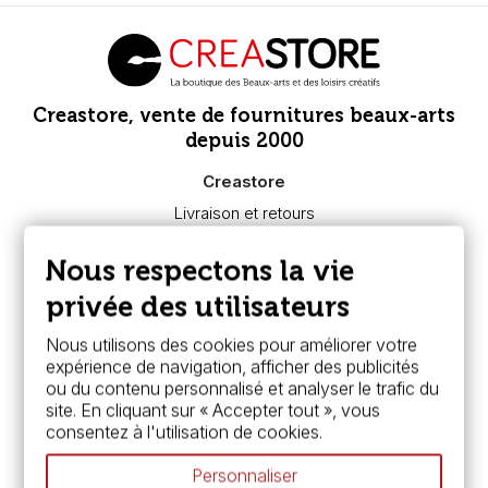
Creastore, vente de fournitures beaux-arts
depuis 2000
Creastore
Livraison et retours
Nous connaître
Paiement sécurisé
Nous respectons la vie
FAQ
Boutique à Angers
privée des utilisateurs
Services
Nous utilisons des cookies pour améliorer votre
expérience de navigation, afficher des publicités
Carte fidélité & avantages
ou du contenu personnalisé et analyser le trafic du
Chèque cadeau, bon cadeaux
site. En cliquant sur « Accepter tout », vous
Devis & bon de commande
consentez à l'utilisation de cookies.
Pass culture - mode d'emploi
Nos promotions en cours
Personnaliser