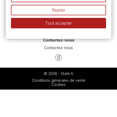
Espace conseils
L’aquarelle en tubes ou en godets ?
Rejeter
Le vocabulaire technique de l’aquarelle
Différence entre peinture Fine et Extra-fine
Tout accepter
Préparer une toile pour peinture à l'huile et acrylique
Nettoyage et entretien des pinceaux
Contactez-nous
Contactez-nous
© 2026 - Stafe.fr
Conditions générales de vente
Cookies