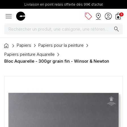
Livraison en point relais offerte dès 99€ d'achat
menu
sell
pin_drop
account_circle
shopping_bag
0
search
home
Peintures
Papiers
Papiers pour la peinture
Papiers peinture Aquarelle
Pinceaux & fournitures
Bloc Aquarelle - 300gr grain fin - Winsor & Newton
Châssis, toiles & chevalets
Papiers
Dessin & arts graphiques
Cartons mousse & plume