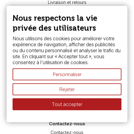
Livraison et retours
Nous connaître
Paiement sécurisé
Nous respectons la vie
FAQ
Boutique à Angers
privée des utilisateurs
Services
Nous utilisons des cookies pour améliorer votre
expérience de navigation, afficher des publicités
Carte fidélité & avantages
ou du contenu personnalisé et analyser le trafic du
Chèque cadeau, bon cadeaux
site. En cliquant sur « Accepter tout », vous
Devis & bon de commande
consentez à l'utilisation de cookies.
Pass culture - mode d'emploi
Nos promotions en cours
Personnaliser
Espace conseils
L’aquarelle en tubes ou en godets ?
Rejeter
Le vocabulaire technique de l’aquarelle
Différence entre peinture Fine et Extra-fine
Tout accepter
Préparer une toile pour peinture à l'huile et acrylique
Nettoyage et entretien des pinceaux
Contactez-nous
Contactez-nous