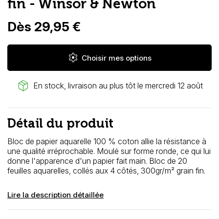
fin - Winsor & Newton
Dès 29,95 €
settings
Choisir mes options
package_2
En stock, livraison au plus tôt le mercredi 12 août
Détail du produit
Bloc de papier aquarelle 100 % coton allie la résistance à
une qualité irréprochable.
Moulé sur forme ronde, ce qui lui
donne l'apparence d'un papier fait main. Bloc de 20
feuilles aquarelles, collés aux 4 côtés, 300gr/m² grain fin.
Lire la description détaillée