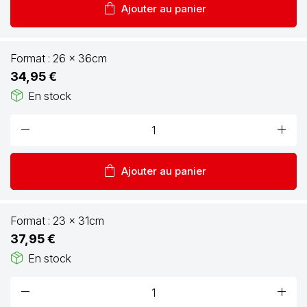
shopping_bag
Ajouter au panier
Format :
26 x 36cm
34,95 €
package_2
En stock
remove
add
shopping_bag
Ajouter au panier
Format :
23 x 31cm
37,95 €
package_2
En stock
remove
add