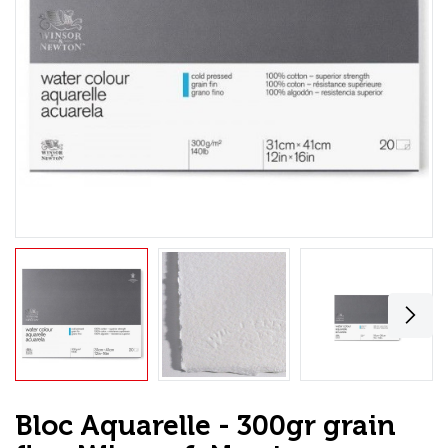
Loisirs Créatifs
Coffrets & cadeaux
Encadrement
mail
Contact / Aide
Bloc Aquarelle - 300gr grain