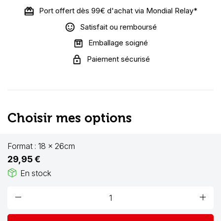
Port offert dès 99€ d'achat via Mondial Relay*
Satisfait ou remboursé
Emballage soigné
Paiement sécurisé
Choisir mes options
Format :
18 x 26cm
29,95 €
package_2
En stock
remove
add