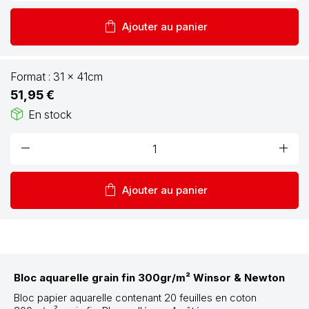
shopping_bag
Ajouter au panier
Format :
31 x 41cm
51,95 €
package_2
En stock
remove
add
shopping_bag
Ajouter au panier
Bloc aquarelle grain fin 300gr/m² Winsor & Newton
Bloc papier aquarelle contenant 20 feuilles en coton