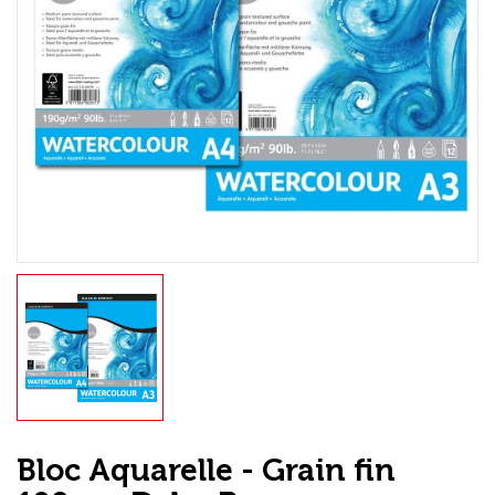
Loisirs Créatifs
Coffrets & cadeaux
Encadrement
mail
Contact / Aide
Bloc Aquarelle - Grain fin