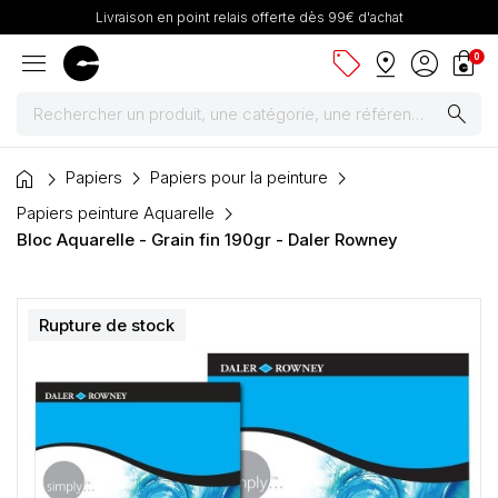
Livraison en point relais offerte dès 99€ d'achat
menu
sell
pin_drop
account_circle
shopping_bag
0
search
home
Peintures
Papiers
Papiers pour la peinture
Papiers peinture Aquarelle
Pinceaux & fournitures
Bloc Aquarelle - Grain fin 190gr - Daler Rowney
Châssis, toiles & chevalets
Rupture de stock
Papiers
Dessin & arts graphiques
Cartons mousse & plume