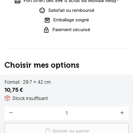
Port offert dès 99€ d'achat via Mondial Relay*
Satisfait ou remboursé
Emballage soigné
Paiement sécurisé
Choisir mes options
Format :
29.7 x 42 cm
10,75 €
package_2
Stock insuffisant
remove
add
shopping_bag
Ajouter au panier