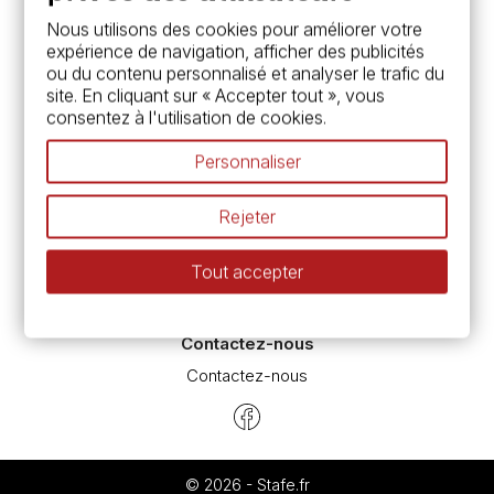
Services
Nous utilisons des cookies pour améliorer votre
expérience de navigation, afficher des publicités
Carte fidélité & avantages
ou du contenu personnalisé et analyser le trafic du
Chèque cadeau, bon cadeaux
site. En cliquant sur « Accepter tout », vous
Devis & bon de commande
consentez à l'utilisation de cookies.
Pass culture - mode d'emploi
Nos promotions en cours
Personnaliser
Espace conseils
L’aquarelle en tubes ou en godets ?
Rejeter
Le vocabulaire technique de l’aquarelle
Différence entre peinture Fine et Extra-fine
Tout accepter
Préparer une toile pour peinture à l'huile et acrylique
Nettoyage et entretien des pinceaux
Contactez-nous
Contactez-nous
© 2026 - Stafe.fr