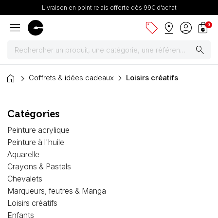
Livraison en point relais offerte dès 99€ d'achat
menu
sell
pin_drop
account_circle
shopping_bag
0
search
home
Peintures
Coffrets & idées cadeaux
Loisirs créatifs
Pinceaux & fournitures
Catégories
Châssis, toiles & chevalets
Peinture acrylique
Peinture à l'huile
Papiers
Aquarelle
Crayons & Pastels
Dessin & arts graphiques
Chevalets
Marqueurs, feutres & Manga
Cartons mousse & plume
Loisirs créatifs
Enfants