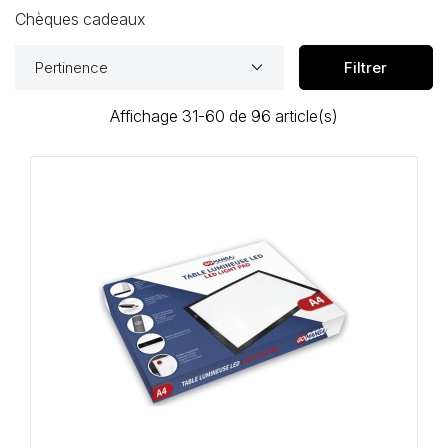
Loisirs Créatifs
Chèques cadeaux
Coffrets & cadeaux
keyboard_arrow_down
Pertinence
Filtrer
Encadrement
Affichage 31-60 de 96 article(s)
mail
Contact / Aide