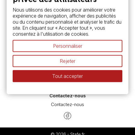
Services
Nous utilisons des cookies pour améliorer votre
expérience de navigation, afficher des publicités
Carte fidélité & avantages
ou du contenu personnalisé et analyser le trafic du
Chèque cadeau, bon cadeaux
site. En cliquant sur « Accepter tout », vous
Devis & bon de commande
consentez à l'utilisation de cookies.
Pass culture - mode d'emploi
Nos promotions en cours
Personnaliser
Espace conseils
L’aquarelle en tubes ou en godets ?
Rejeter
Le vocabulaire technique de l’aquarelle
Différence entre peinture Fine et Extra-fine
Tout accepter
Préparer une toile pour peinture à l'huile et acrylique
Nettoyage et entretien des pinceaux
Contactez-nous
Contactez-nous
© 2026 - Stafe.fr