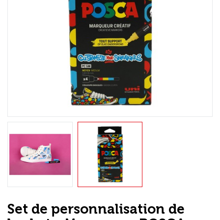
Loisirs Créatifs
Coffrets & cadeaux
Encadrement
mail
Contact / Aide
Set de personnalisation de