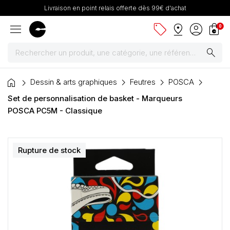
Livraison en point relais offerte dès 99€ d'achat
menu
sell
pin_drop
account_circle
shopping_bag
0
search
home
Peintures
Dessin & arts graphiques
Feutres
POSCA
Set de personnalisation de basket - Marqueurs
Pinceaux & fournitures
POSCA PC5M - Classique
Châssis, toiles & chevalets
Rupture de stock
Papiers
Dessin & arts graphiques
Cartons mousse & plume