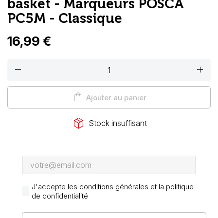
basket - Marqueurs POSCA
PC5M - Classique
16,99 €
remove
add
shopping_bag
Ajouter au panier
package_2
Stock insuffisant
J'accepte les conditions générales et la politique
de confidentialité