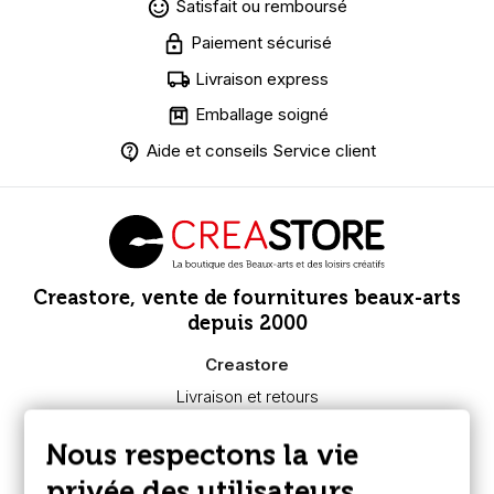
Satisfait ou remboursé
Paiement sécurisé
Livraison express
Emballage soigné
Aide et conseils Service client
Creastore, vente de fournitures beaux-arts
depuis 2000
Creastore
Livraison et retours
Nous connaître
Paiement sécurisé
Nous respectons la vie
FAQ
Boutique à Angers
privée des utilisateurs