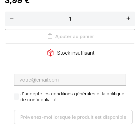
3,99 €
remove
add
shopping_bag
Ajouter au panier
package_2
Stock insuffisant
J'accepte les conditions générales et la politique
de confidentialité
Prévenez-moi lorsque le produit est disponible