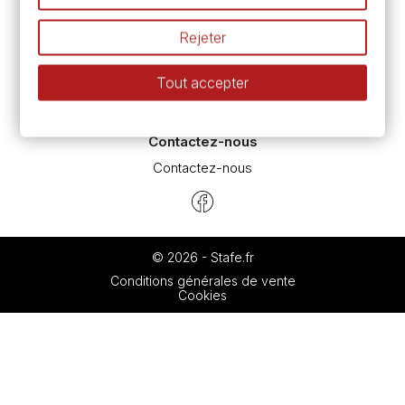
Espace conseils
L’aquarelle en tubes ou en godets ?
Rejeter
Le vocabulaire technique de l’aquarelle
Différence entre peinture Fine et Extra-fine
Tout accepter
Préparer une toile pour peinture à l'huile et acrylique
Nettoyage et entretien des pinceaux
Contactez-nous
Contactez-nous
© 2026 - Stafe.fr
Conditions générales de vente
Cookies