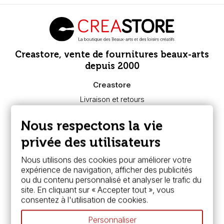
Creastore, vente de fournitures beaux-arts
depuis 2000
Creastore
Livraison et retours
Nous connaître
Paiement sécurisé
Nous respectons la vie
FAQ
Boutique à Angers
privée des utilisateurs
Services
Nous utilisons des cookies pour améliorer votre
expérience de navigation, afficher des publicités
Carte fidélité & avantages
ou du contenu personnalisé et analyser le trafic du
Chèque cadeau, bon cadeaux
site. En cliquant sur « Accepter tout », vous
Devis & bon de commande
consentez à l'utilisation de cookies.
Pass culture - mode d'emploi
Nos promotions en cours
Personnaliser