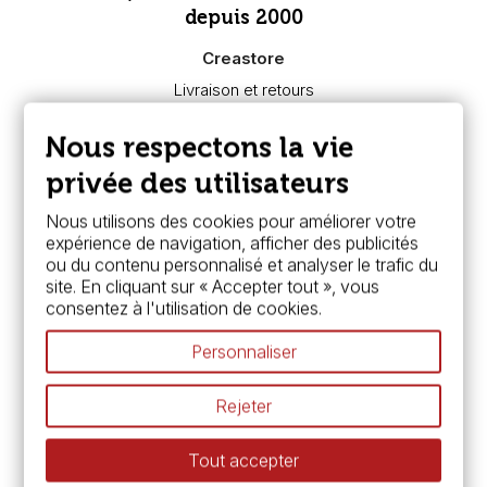
depuis 2000
Creastore
Livraison et retours
Nous connaître
Paiement sécurisé
Nous respectons la vie
FAQ
Boutique à Angers
privée des utilisateurs
Services
Nous utilisons des cookies pour améliorer votre
expérience de navigation, afficher des publicités
Carte fidélité & avantages
ou du contenu personnalisé et analyser le trafic du
Chèque cadeau, bon cadeaux
site. En cliquant sur « Accepter tout », vous
Devis & bon de commande
consentez à l'utilisation de cookies.
Pass culture - mode d'emploi
Nos promotions en cours
Personnaliser
Espace conseils
L’aquarelle en tubes ou en godets ?
Rejeter
Le vocabulaire technique de l’aquarelle
Différence entre peinture Fine et Extra-fine
Tout accepter
Préparer une toile pour peinture à l'huile et acrylique