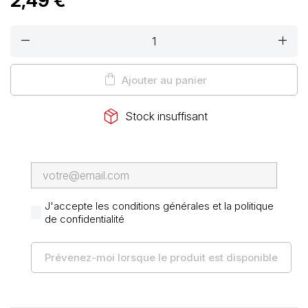
2,49 €
remove
add
shopping_bag
Ajouter au panier
package_2
Stock insuffisant
J'accepte les conditions générales et la politique
de confidentialité
Prévenez-moi lorsque le produit est disponible