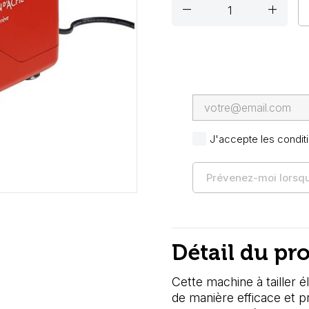
remove
add
J'accepte les conditi
Prévenez-moi lorsque
Détail du pr
Cette machine à tailler 
de manière efficace et p