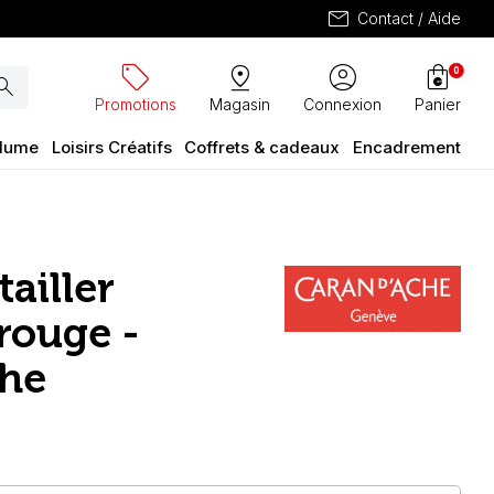
mail
Contact / Aide
sell
pin_drop
account_circle
shopping_bag
0
arch
Promotions
Magasin
Connexion
Panier
plume
Loisirs Créatifs
Coffrets & cadeaux
Encadrement
ailler
rouge -
che