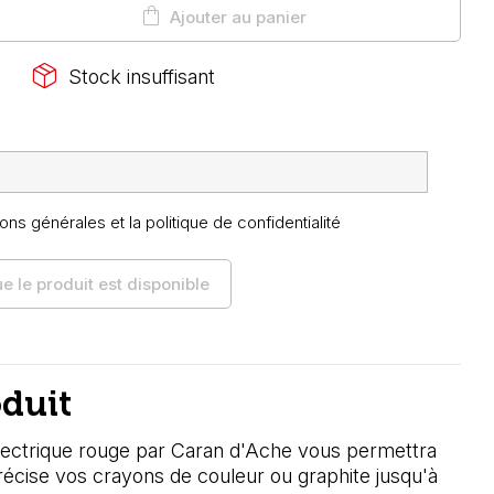
shopping_bag
Ajouter au panier
package_2
Stock insuffisant
ons générales et la politique de confidentialité
 le produit est disponible
oduit
électrique rouge par Caran d'Ache vous permettra
récise vos crayons de couleur ou graphite jusqu'à