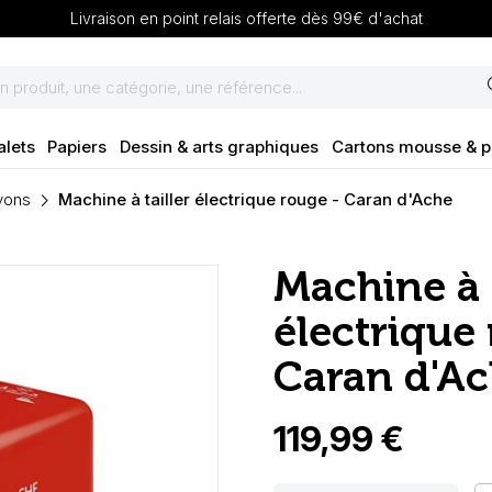
Livraison en point relais offerte dès 99€ d'achat
se
alets
Papiers
Dessin & arts graphiques
Cartons mousse & 
ayons
Machine à tailler électrique rouge - Caran d'Ache
Machine à t
électrique 
Caran d'A
119,99 €