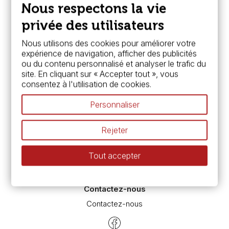
Paiement sécurisé
Nous respectons la vie
FAQ
Boutique à Angers
privée des utilisateurs
Services
Nous utilisons des cookies pour améliorer votre
expérience de navigation, afficher des publicités
Carte fidélité & avantages
ou du contenu personnalisé et analyser le trafic du
Chèque cadeau, bon cadeaux
site. En cliquant sur « Accepter tout », vous
Devis & bon de commande
consentez à l'utilisation de cookies.
Pass culture - mode d'emploi
Nos promotions en cours
Personnaliser
Espace conseils
L’aquarelle en tubes ou en godets ?
Rejeter
Le vocabulaire technique de l’aquarelle
Différence entre peinture Fine et Extra-fine
Tout accepter
Préparer une toile pour peinture à l'huile et acrylique
Nettoyage et entretien des pinceaux
Contactez-nous
Contactez-nous