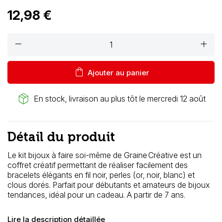
12,98 €
remove
add
shopping_bag
Ajouter au panier
package_2
En stock, livraison au plus tôt le mercredi 12 août
Détail du produit
Le kit bijoux à faire soi-même de Graine Créative est un
coffret créatif permettant de réaliser facilement des
bracelets élégants en fil noir, perles (or, noir, blanc) et
clous dorés. Parfait pour débutants et amateurs de bijoux
tendances, idéal pour un cadeau. A partir de 7 ans.
Lire la description détaillée