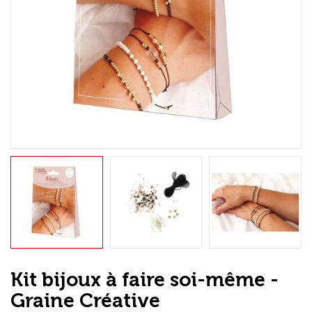
Loisirs Créatifs
Coffrets & cadeaux
Encadrement
mail
Contact / Aide
Kit bijoux à faire soi-même -
Graine Créative