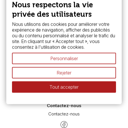
Paiement sécurisé
Nous respectons la vie
FAQ
Boutique à Angers
privée des utilisateurs
Services
Nous utilisons des cookies pour améliorer votre
expérience de navigation, afficher des publicités
Carte fidélité & avantages
ou du contenu personnalisé et analyser le trafic du
Chèque cadeau, bon cadeaux
site. En cliquant sur « Accepter tout », vous
Devis & bon de commande
consentez à l'utilisation de cookies.
Pass culture - mode d'emploi
Nos promotions en cours
Personnaliser
Espace conseils
L’aquarelle en tubes ou en godets ?
Rejeter
Le vocabulaire technique de l’aquarelle
Différence entre peinture Fine et Extra-fine
Tout accepter
Préparer une toile pour peinture à l'huile et acrylique
Nettoyage et entretien des pinceaux
Contactez-nous
Contactez-nous