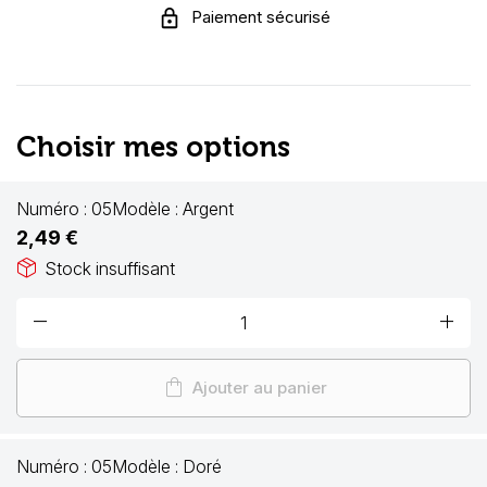
Paiement sécurisé
Choisir mes options
Numéro :
05
Modèle :
Argent
2,49 €
package_2
Stock insuffisant
remove
add
shopping_bag
Ajouter au panier
Numéro :
05
Modèle :
Doré