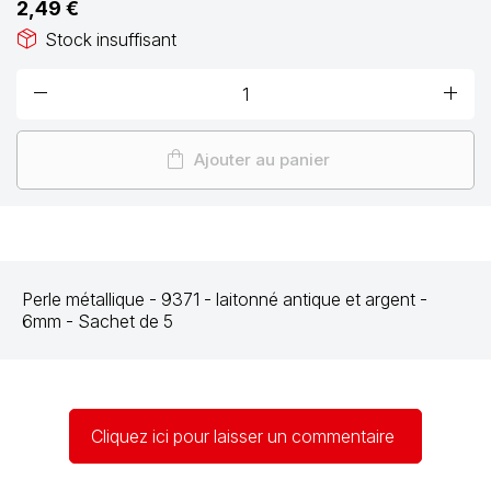
2,49 €
package_2
Stock insuffisant
remove
add
shopping_bag
Ajouter au panier
Perle métallique
- 9371 - laitonné antique et argent -
6mm - Sachet de 5
Cliquez ici pour laisser un commentaire