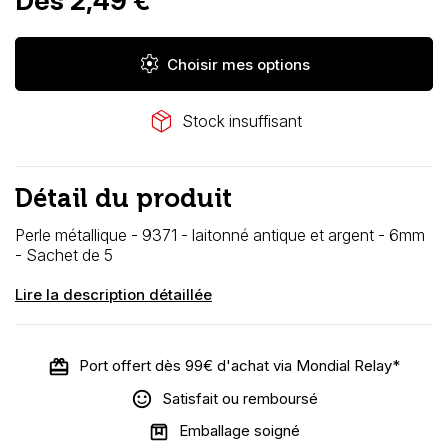
Dès 2,49 €
settings
Choisir mes options
package_2
Stock insuffisant
Détail du produit
Perle métallique
- 9371 - laitonné antique et argent - 6mm
- Sachet de 5
Lire la description détaillée
Port offert dès 99€ d'achat via Mondial Relay*
Satisfait ou remboursé
Emballage soigné