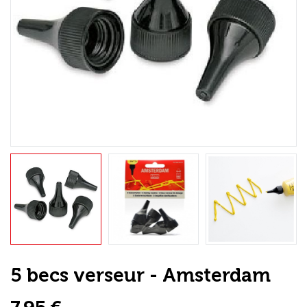
Loisirs Créatifs
Coffrets & cadeaux
Encadrement
mail
Contact / Aide
5 becs verseur - Amsterdam