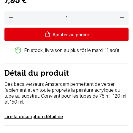
7,95 €
remove
add
shopping_bag
Ajouter au panier
package_2
En stock, livraison au plus tôt le mardi 11 août
Détail du produit
Ces becs verseurs Amsterdam permettent de verser
facilement et en toute propreté la peinture acrylique du
tube au substrat. Convient pour les tubes de 75 ml, 120 ml
et 150 ml.
Lire la description détaillée