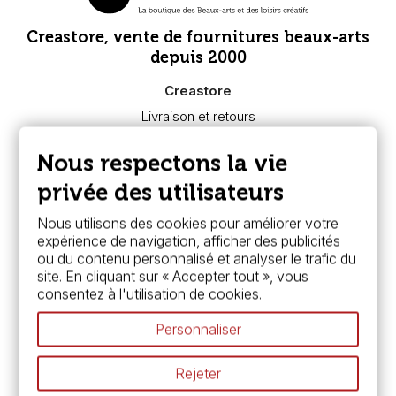
Creastore, vente de fournitures beaux-arts
depuis 2000
Creastore
Livraison et retours
Nous connaître
Paiement sécurisé
Nous respectons la vie
FAQ
Boutique à Angers
privée des utilisateurs
Services
Nous utilisons des cookies pour améliorer votre
expérience de navigation, afficher des publicités
Carte fidélité & avantages
ou du contenu personnalisé et analyser le trafic du
Chèque cadeau, bon cadeaux
site. En cliquant sur « Accepter tout », vous
Devis & bon de commande
consentez à l'utilisation de cookies.
Pass culture - mode d'emploi
Nos promotions en cours
Personnaliser
Espace conseils
L’aquarelle en tubes ou en godets ?
Rejeter
Le vocabulaire technique de l’aquarelle