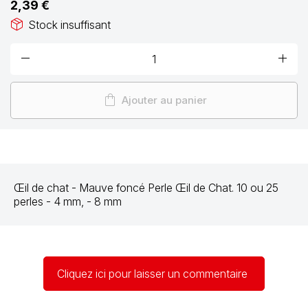
2,39 €
package_2
Stock insuffisant
remove
add
shopping_bag
Ajouter au panier
Œil de chat - Mauve foncé
Perle Œil de Chat. 10 ou 25
perles - 4 mm, - 8 mm
Cliquez ici pour laisser un commentaire