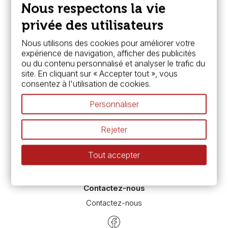
Paiement sécurisé
Nous respectons la vie
FAQ
Boutique à Angers
privée des utilisateurs
Services
Nous utilisons des cookies pour améliorer votre
expérience de navigation, afficher des publicités
Carte fidélité & avantages
ou du contenu personnalisé et analyser le trafic du
Chèque cadeau, bon cadeaux
site. En cliquant sur « Accepter tout », vous
Devis & bon de commande
consentez à l'utilisation de cookies.
Pass culture - mode d'emploi
Nos promotions en cours
Personnaliser
Espace conseils
L’aquarelle en tubes ou en godets ?
Rejeter
Le vocabulaire technique de l’aquarelle
Différence entre peinture Fine et Extra-fine
Tout accepter
Préparer une toile pour peinture à l'huile et acrylique
Nettoyage et entretien des pinceaux
Contactez-nous
Contactez-nous