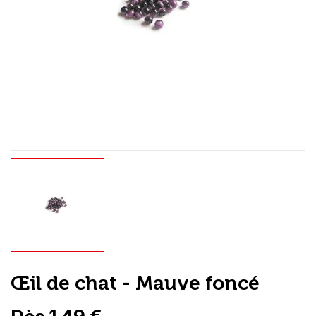
Loisirs Créatifs
Coffrets & cadeaux
Encadrement
mail
Contact / Aide
Œil de chat - Mauve foncé