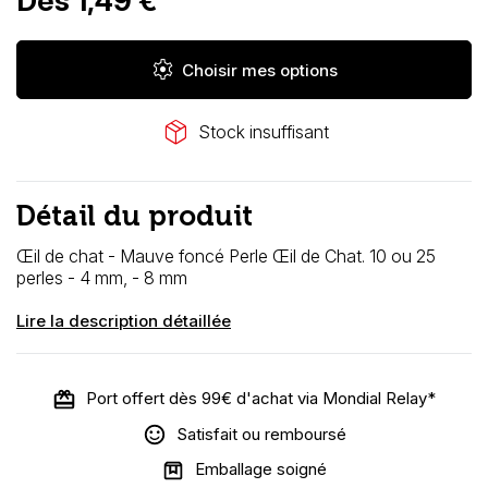
Dès 1,49 €
settings
Choisir mes options
package_2
Stock insuffisant
Détail du produit
Œil de chat - Mauve foncé
Perle Œil de Chat. 10 ou 25
perles - 4 mm, - 8 mm
Lire la description détaillée
Port offert dès 99€ d'achat via Mondial Relay*
Satisfait ou remboursé
Emballage soigné