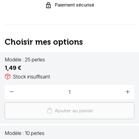
Paiement sécurisé
Choisir mes options
Modèle :
25 perles
1,49 €
package_2
Stock insuffisant
remove
add
shopping_bag
Ajouter au panier
Modèle :
10 perles