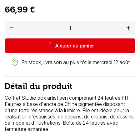
66,99 €
remove
add
shopping_bag
Ajouter au panier
package_2
En stock, livraison au plus tôt le mercredi 12 août
Détail du produit
Coffret Studio box artist pen comprenant 24 feutres PITT.
Feutres à base d'encre de Chine pigmentée disposant
d'une forte résistance à la lumière. Elle est idéale pour la
réalisation d'esquisses, de dessins, de croquis, de dessins
de mode et d'illustrations. Boîte de 24 feutres avec
fermeture aimantée