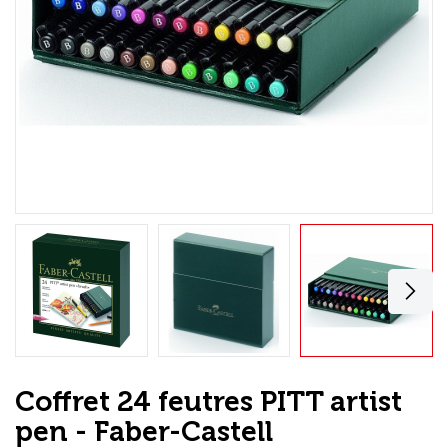
Loisirs Créatifs
Coffrets & cadeaux
Encadrement
mail
Contact / Aide
Coffret 24 feutres PITT artist
pen - Faber-Castell