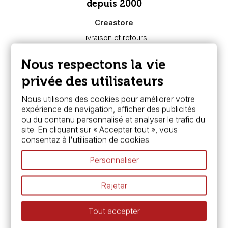
depuis 2000
Creastore
Livraison et retours
Nous connaître
Paiement sécurisé
Nous respectons la vie
FAQ
Boutique à Angers
privée des utilisateurs
Services
Nous utilisons des cookies pour améliorer votre
expérience de navigation, afficher des publicités
Carte fidélité & avantages
ou du contenu personnalisé et analyser le trafic du
Chèque cadeau, bon cadeaux
site. En cliquant sur « Accepter tout », vous
Devis & bon de commande
consentez à l'utilisation de cookies.
Pass culture - mode d'emploi
Nos promotions en cours
Personnaliser
Espace conseils
L’aquarelle en tubes ou en godets ?
Rejeter
Le vocabulaire technique de l’aquarelle
Différence entre peinture Fine et Extra-fine
Tout accepter
Préparer une toile pour peinture à l'huile et acrylique
Nettoyage et entretien des pinceaux