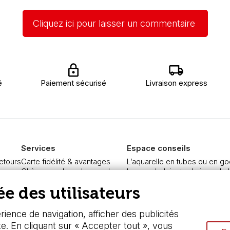
Cliquez ici pour laisser un commentaire
é
Paiement sécurisé
Livraison express
Services
Espace conseils
retours
Carte fidélité & avantages
L’aquarelle en tubes ou en go
re
Chèque cadeau, bon cadeaux
Le vocabulaire technique de l
curisé
Devis & bon de commande
Différence entre peinture Fine
e des utilisateurs
Pass culture - mode d'emploi
Préparer une toile pour peintur
ngers
Nos promotions en cours
Nettoyage et entretien des p
ience de navigation, afficher des publicités
te. En cliquant sur « Accepter tout », vous