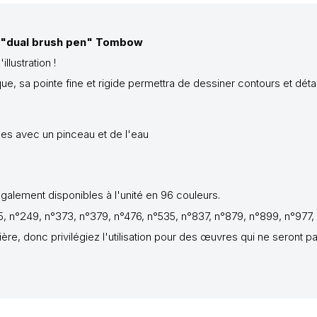
T "dual brush pen" Tombow
llustration !
ue, sa pointe fine et rigide permettra de dessiner contours et dét
ées avec un pinceau et de l'eau
galement disponibles à l'unité en 96 couleurs.
95, n°249, n°373, n°379, n°476, n°535, n°837, n°879, n°899, n°977,
mière, donc privilégiez l'utilisation pour des œuvres qui ne seront 