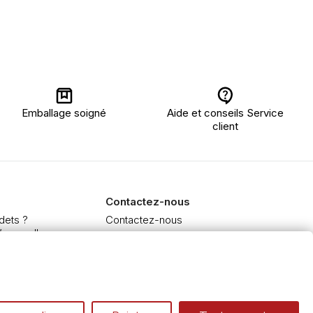
Emballage soigné
Aide et conseils Service
client
Contactez-nous
dets ?
Contactez-nous
’aquarelle
 et Extra-fine
e à l'huile et acrylique
inceaux