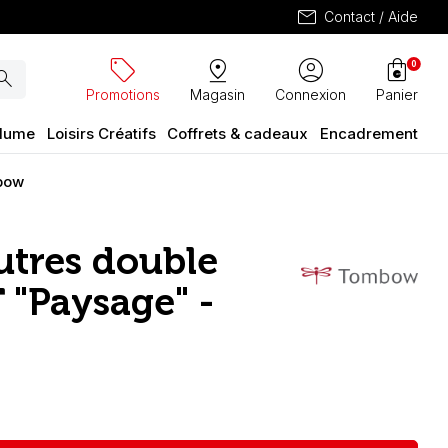
mail
Contact / Aide
sell
pin_drop
account_circle
shopping_bag
0
arch
Promotions
Magasin
Connexion
Panier
plume
Loisirs Créatifs
Coffrets & cadeaux
Encadrement
mbow
eutres double
 "Paysage" -