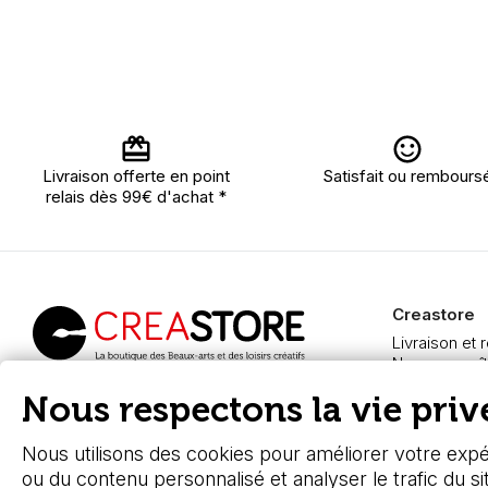
Livraison offerte en point
Satisfait ou rembours
relais dès 99€ d'achat *
Creastore
Livraison et 
Nous connaît
Paiement sé
Creastore, vente de
Nous respectons la vie privé
FAQ
fournitures beaux-arts
Boutique à A
depuis 2000
Nous utilisons des cookies pour améliorer votre expér
ou du contenu personnalisé et analyser le trafic du si