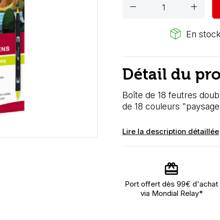
remove
add
package_2
En stock
Détail du pr
Boîte de 18 feutres doub
de 18 couleurs "paysage
Lire la description détaillée
Port offert dès 99€ d'achat
via Mondial Relay*