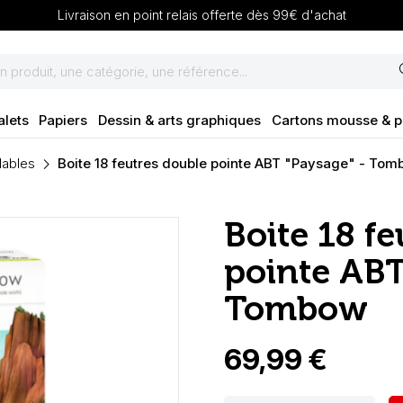
Livraison en point relais offerte dès 99€ d'achat
se
alets
Papiers
Dessin & arts graphiques
Cartons mousse & 
lables
Boite 18 feutres double pointe ABT "Paysage" - To
Boite 18 f
pointe ABT
Tombow
69,99 €