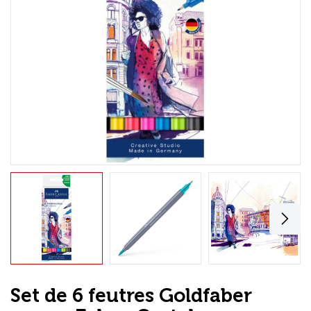
Loisirs Créatifs
Coffrets & cadeaux
Encadrement
mail
Contact / Aide
Set de 6 feutres Goldfaber