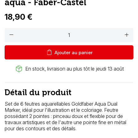
aqua - Faber-Castel
18,90 €
remove
add
shopping_bag
Ajouter au panier
package_2
En stock, livraison au plus tôt le jeudi 13 août
Détail du produit
Set de 6 feutres aquarellables Goldfaber Aqua Dual
Marker, idéal pour l'illustration et le coloriage. Feutre
possédant 2 pointes : pinceau doux et flexible pour de
travaux artistiques et de l'autre une pointe fine en métal
pour des contours et des détails.