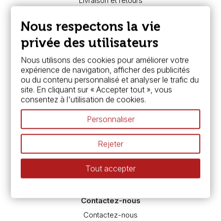
Livraison et retours
Nous connaître
Paiement sécurisé
Nous respectons la vie
FAQ
Boutique à Angers
privée des utilisateurs
Services
Nous utilisons des cookies pour améliorer votre
expérience de navigation, afficher des publicités
Carte fidélité & avantages
ou du contenu personnalisé et analyser le trafic du
Chèque cadeau, bon cadeaux
site. En cliquant sur « Accepter tout », vous
Devis & bon de commande
consentez à l'utilisation de cookies.
Pass culture - mode d'emploi
Nos promotions en cours
Personnaliser
Espace conseils
L’aquarelle en tubes ou en godets ?
Rejeter
Le vocabulaire technique de l’aquarelle
Différence entre peinture Fine et Extra-fine
Tout accepter
Préparer une toile pour peinture à l'huile et acrylique
Nettoyage et entretien des pinceaux
Contactez-nous
Contactez-nous