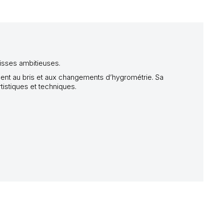
uisses ambitieuses.
tement au bris et aux changements d’hygrométrie. Sa
rtistiques et techniques.