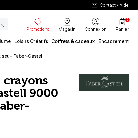
mail
Contact / Aide
sell
pin_drop
account_circle
shopping_bag
0
arch
Promotions
Magasin
Connexion
Panier
plume
Loisirs Créatifs
Coffrets & cadeaux
Encadrement
 set - Faber-Castell
2 crayons
astell 9000
Faber-