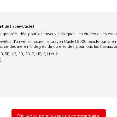
et
de Faber-Castell
 graphite. Idéal pour les travaux artistiques, les études et les esq
 revêtus d’un vernis naturel, le crayon Castell 9000 résiste parfai
es, se décline en 16 degrés de dureté, idéal pour tous les travaux a
B, 5B, 4B, 3B, 2B, B, HB, F, H et 2H
)
Cliquez ici pour laisser un commentaire