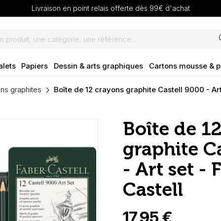
Livraison en point relais offerte dès 99€ d'achat
se
alets
Papiers
Dessin & arts graphiques
Cartons mousse & 
ns graphites
Boîte de 12 crayons graphite Castell 9000 - Art
Boîte de 1
graphite C
- Art set - 
Castell
17,95 €