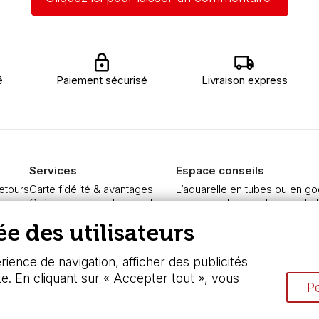
é
Paiement sécurisé
Livraison express
Services
Espace conseils
retours
Carte fidélité & avantages
L’aquarelle en tubes ou en go
re
Chèque cadeau, bon cadeaux
Le vocabulaire technique de l
curisé
Devis & bon de commande
Différence entre peinture Fine
e des utilisateurs
Pass culture - mode d'emploi
Préparer une toile pour peintur
ngers
Nos promotions en cours
Nettoyage et entretien des p
ience de navigation, afficher des publicités
te. En cliquant sur « Accepter tout », vous
Pe