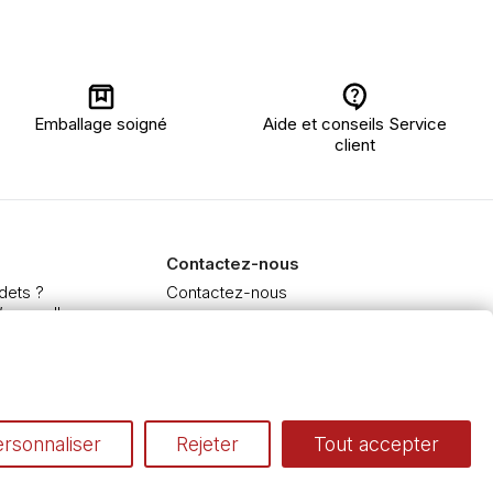
Emballage soigné
Aide et conseils Service
client
Contactez-nous
dets ?
Contactez-nous
’aquarelle
 et Extra-fine
e à l'huile et acrylique
inceaux
rsonnaliser
Rejeter
Tout accepter
Conditions générales de vente
Cookies