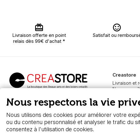
Livraison offerte en point
Satisfait ou rembours
relais dès 99€ d'achat *
Creastore
Livraison et 
Nous connaît
Paiement sé
Creastore, vente de
Nous respectons la vie privé
FAQ
fournitures beaux-arts
Boutique à A
depuis 2000
Nous utilisons des cookies pour améliorer votre expér
ou du contenu personnalisé et analyser le trafic du si
consentez à l'utilisation de cookies.
© 2026 - Stafe.fr