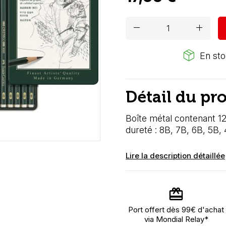
remove
add
package_2
En sto
Détail du pr
Boîte métal contenant 1
dureté : 8B, 7B, 6B, 5B,
Lire la description détaillée
Port offert dès 99€ d'achat
via Mondial Relay*