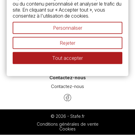
ou du contenu personnalisé et analyser le trafic du
Chèque cadeau, bon cadeaux
site. En cliquant sur « Accepter tout », vous
Devis & bon de commande
consentez à l'utilisation de cookies.
Pass culture - mode d'emploi
Nos promotions en cours
Personnaliser
Espace conseils
L’aquarelle en tubes ou en godets ?
Rejeter
Le vocabulaire technique de l’aquarelle
Différence entre peinture Fine et Extra-fine
Tout accepter
Préparer une toile pour peinture à l'huile et acrylique
Nettoyage et entretien des pinceaux
Contactez-nous
Contactez-nous
© 2026 - Stafe.fr
Conditions générales de vente
Cookies