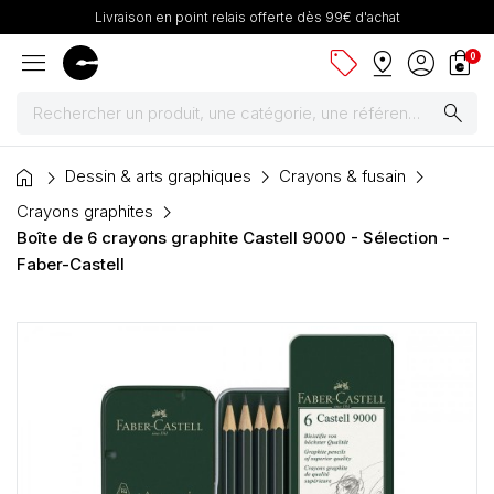
Livraison en point relais offerte dès 99€ d'achat
menu
sell
pin_drop
account_circle
shopping_bag
0
search
home
Peintures
Dessin & arts graphiques
Crayons & fusain
Crayons graphites
Pinceaux & fournitures
Boîte de 6 crayons graphite Castell 9000 - Sélection -
Faber-Castell
Châssis, toiles & chevalets
Papiers
Dessin & arts graphiques
Cartons mousse & plume