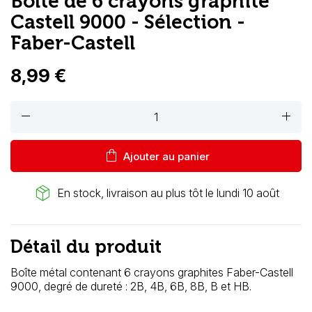
Boîte de 6 crayons graphite
Castell 9000 - Sélection -
Faber-Castell
8,99 €
remove
add
shopping_bag
Ajouter au panier
package_2
En stock, livraison au plus tôt le lundi 10 août
Détail du produit
Boîte métal contenant 6 crayons graphites Faber-Castell
9000, degré de dureté : 2B, 4B, 6B, 8B, B et HB.