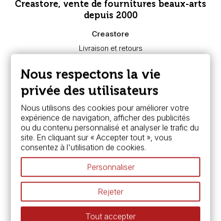
Creastore, vente de fournitures beaux-arts
depuis 2000
Creastore
Livraison et retours
Nous connaître
Paiement sécurisé
Nous respectons la vie
FAQ
Boutique à Angers
privée des utilisateurs
Services
Nous utilisons des cookies pour améliorer votre
expérience de navigation, afficher des publicités
Carte fidélité & avantages
ou du contenu personnalisé et analyser le trafic du
Chèque cadeau, bon cadeaux
site. En cliquant sur « Accepter tout », vous
Devis & bon de commande
consentez à l'utilisation de cookies.
Pass culture - mode d'emploi
Nos promotions en cours
Personnaliser
Espace conseils
L’aquarelle en tubes ou en godets ?
Rejeter
Le vocabulaire technique de l’aquarelle
Différence entre peinture Fine et Extra-fine
Tout accepter
Préparer une toile pour peinture à l'huile et acrylique