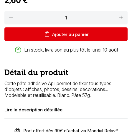
2,60 €
remove
add
shopping_bag
Ajouter au panier
package_2
En stock, livraison au plus tôt le lundi 10 août
Détail du produit
Cette pâte adhésive Apli permet de fixer tous types
d'objets : affiches, photos, dessins, décorations...
Modelable et réutilisable. Blanc. Pâte 57g.
Lire la description détaillée
Port offert dès 99€ d'achat via Mondial Relay*