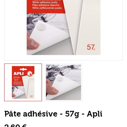
Loisirs Créatifs
Coffrets & cadeaux
Encadrement
mail
Contact / Aide
Pâte adhésive - 57g - Apli