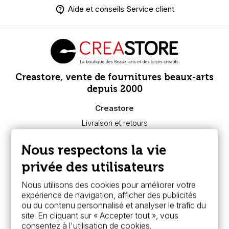
Aide et conseils Service client
Creastore, vente de fournitures beaux-arts
depuis 2000
Creastore
Livraison et retours
Nous connaître
Paiement sécurisé
Nous respectons la vie
FAQ
Boutique à Angers
privée des utilisateurs
Services
Nous utilisons des cookies pour améliorer votre
expérience de navigation, afficher des publicités
Carte fidélité & avantages
ou du contenu personnalisé et analyser le trafic du
Chèque cadeau, bon cadeaux
site. En cliquant sur « Accepter tout », vous
Devis & bon de commande
consentez à l'utilisation de cookies.
Pass culture - mode d'emploi