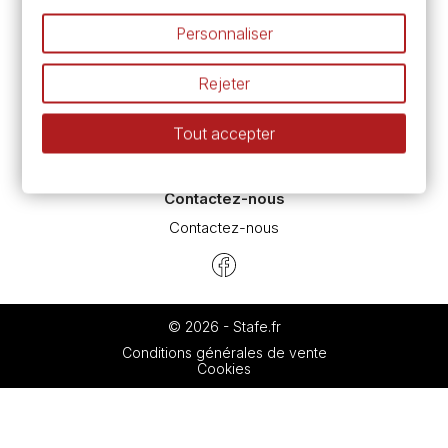
Nos promotions en cours
Personnaliser
Espace conseils
L’aquarelle en tubes ou en godets ?
Rejeter
Le vocabulaire technique de l’aquarelle
Différence entre peinture Fine et Extra-fine
Tout accepter
Préparer une toile pour peinture à l'huile et acrylique
Nettoyage et entretien des pinceaux
Contactez-nous
Contactez-nous
© 2026 - Stafe.fr
Conditions générales de vente
Cookies