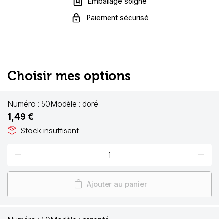
Emballage soigné
Paiement sécurisé
Choisir mes options
Numéro :
50
Modèle :
doré
1,49 €
package_2
Stock insuffisant
remove
add
shopping_bag
Ajouter au panier