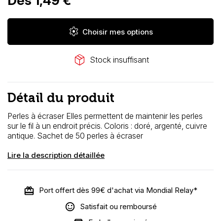
Dès 1,49 €
settings
Choisir mes options
package_2
Stock insuffisant
Détail du produit
Perles à écraser
Elles permettent de maintenir les perles
sur le fil à un endroit précis. Coloris : doré, argenté, cuivre
antique. Sachet de 50 perles à écraser
Lire la description détaillée
Port offert dès 99€ d'achat via Mondial Relay*
Satisfait ou remboursé