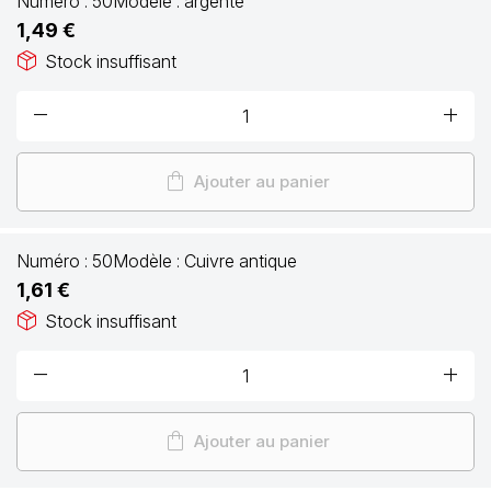
Numéro :
50
Modèle :
argenté
1,49 €
package_2
Stock insuffisant
remove
add
shopping_bag
Ajouter au panier
Numéro :
50
Modèle :
Cuivre antique
1,61 €
package_2
Stock insuffisant
remove
add
shopping_bag
Ajouter au panier