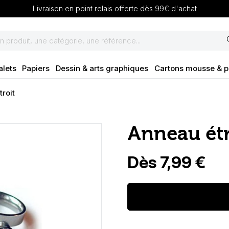
Livraison en point relais offerte dès 99€ d'achat
se
alets
Papiers
Dessin & arts graphiques
Cartons mousse & 
roit
Anneau étr
Dès 7,99 €