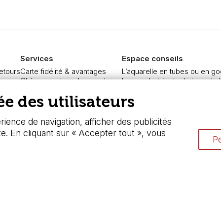
Services
Espace conseils
retours
Carte fidélité & avantages
L’aquarelle en tubes ou en go
re
Chèque cadeau, bon cadeaux
Le vocabulaire technique de l
curisé
Devis & bon de commande
Différence entre peinture Fine
e des utilisateurs
Pass culture - mode d'emploi
Préparer une toile pour peintur
ngers
Nos promotions en cours
Nettoyage et entretien des p
ience de navigation, afficher des publicités
te. En cliquant sur « Accepter tout », vous
Pe