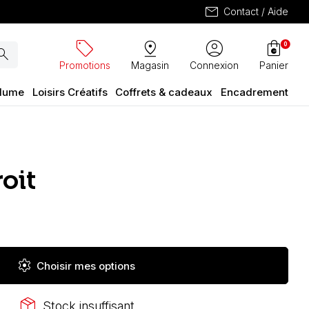
mail
Contact / Aide
sell
pin_drop
account_circle
shopping_bag
0
arch
Promotions
Magasin
Connexion
Panier
plume
Loisirs Créatifs
Coffrets & cadeaux
Encadrement
oit
settings
Choisir mes options
package_2
Stock insuffisant