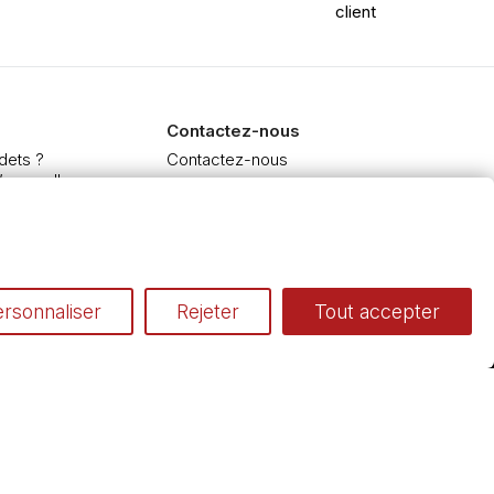
client
Contactez-nous
dets ?
Contactez-nous
’aquarelle
 et Extra-fine
e à l'huile et acrylique
inceaux
rsonnaliser
Rejeter
Tout accepter
Conditions générales de vente
Cookies