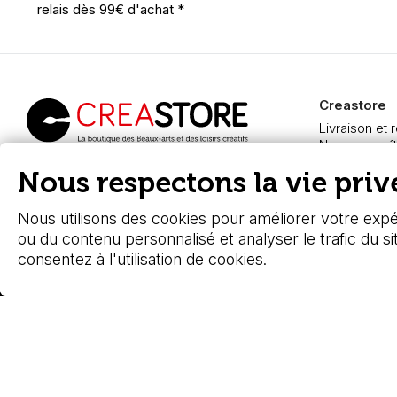
relais dès 99€ d'achat *
Creastore
Livraison et 
Nous connaît
Paiement sé
Creastore, vente de
Nous respectons la vie privé
FAQ
fournitures beaux-arts
Boutique à A
depuis 2000
Nous utilisons des cookies pour améliorer votre expér
ou du contenu personnalisé et analyser le trafic du si
consentez à l'utilisation de cookies.
© 2026 - Stafe.fr