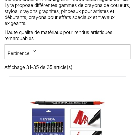
Loisirs Créatifs
Lyra propose différentes gammes de crayons de couleurs,
stylos, crayons graphites, pinceaux pour artistes et
débutants, crayons pour effets spéciaux et travaux
Coffrets & cadeaux
exigeants.
Haute qualité de matériaux pour rendus artistiques
Encadrement
remarquables.
mail
Contact / Aide
keyboard_arrow_down
Pertinence
Affichage 31-35 de 35 article(s)