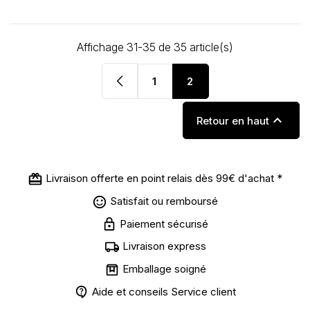
Affichage 31-35 de 35 article(s)
keyboard_arrow_left
1
2

Retour en haut
Livraison offerte en point relais dès 99€ d'achat *
Satisfait ou remboursé
Paiement sécurisé
Livraison express
Emballage soigné
Aide et conseils Service client