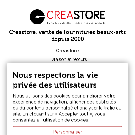
Creastore, vente de fournitures beaux-arts
depuis 2000
Creastore
Livraison et retours
Nous connaître
Paiement sécurisé
Nous respectons la vie
FAQ
Boutique à Angers
privée des utilisateurs
Services
Nous utilisons des cookies pour améliorer votre
expérience de navigation, afficher des publicités
Carte fidélité & avantages
ou du contenu personnalisé et analyser le trafic du
Chèque cadeau, bon cadeaux
site. En cliquant sur « Accepter tout », vous
Devis & bon de commande
consentez à l'utilisation de cookies.
Pass culture - mode d'emploi
Nos promotions en cours
Personnaliser