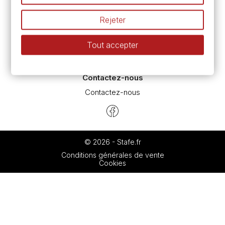
Espace conseils
L’aquarelle en tubes ou en godets ?
Rejeter
Le vocabulaire technique de l’aquarelle
Différence entre peinture Fine et Extra-fine
Tout accepter
Préparer une toile pour peinture à l'huile et acrylique
Nettoyage et entretien des pinceaux
Contactez-nous
Contactez-nous
© 2026 - Stafe.fr
Conditions générales de vente
Cookies