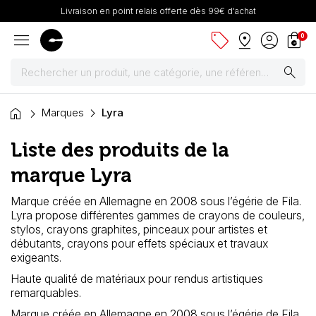
Livraison en point relais offerte dès 99€ d'achat
menu
sell
pin_drop
account_circle
shopping_bag
0
search
home
Peintures
Marques
Lyra
Liste des produits de la
Pinceaux & fournitures
marque Lyra
Châssis, toiles & chevalets
Marque créée en Allemagne en 2008 sous l’égérie de Fila.
Lyra propose différentes gammes de crayons de couleurs,
Papiers
stylos, crayons graphites, pinceaux pour artistes et
débutants, crayons pour effets spéciaux et travaux
Dessin & arts graphiques
exigeants.
Haute qualité de matériaux pour rendus artistiques
Cartons mousse & plume
remarquables.
Marque créée en Allemagne en 2008 sous l’égérie de Fila.