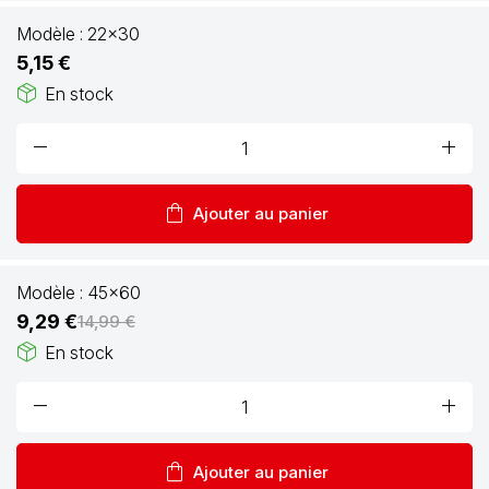
Modèle :
22x30
5,15 €
package_2
En stock
remove
add
shopping_bag
Ajouter au panier
Modèle :
45x60
9,29 €
14,99 €
package_2
En stock
remove
add
shopping_bag
Ajouter au panier