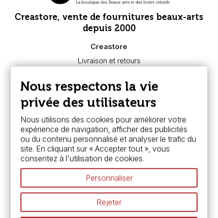
Creastore, vente de fournitures beaux-arts
depuis 2000
Creastore
Livraison et retours
Nous connaître
Paiement sécurisé
Nous respectons la vie
FAQ
Boutique à Angers
privée des utilisateurs
Services
Nous utilisons des cookies pour améliorer votre
expérience de navigation, afficher des publicités
Carte fidélité & avantages
ou du contenu personnalisé et analyser le trafic du
Chèque cadeau, bon cadeaux
site. En cliquant sur « Accepter tout », vous
Devis & bon de commande
consentez à l'utilisation de cookies.
Pass culture - mode d'emploi
Nos promotions en cours
Personnaliser
Espace conseils
L’aquarelle en tubes ou en godets ?
Rejeter
Le vocabulaire technique de l’aquarelle