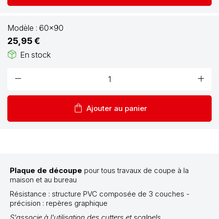
Modèle :
60x90
25,95 €
package_2
En stock
remove
add
shopping_bag
Ajouter au panier
Plaque de découpe
pour tous travaux de coupe à la
maison et au bureau
Résistance : structure PVC composée de 3 couches -
précision : repères graphique
S'associe à l'utilisation des cutters et scalpels.