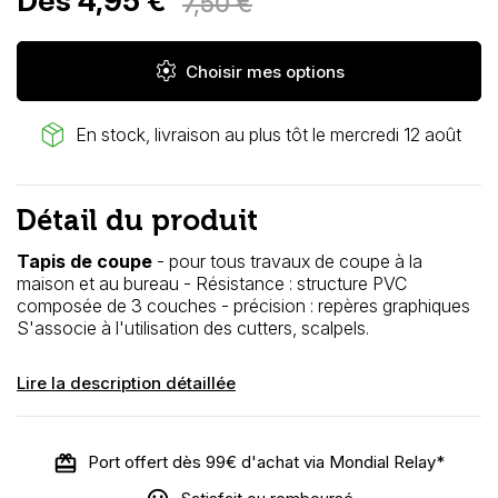
Dès 4,95 €
7,50 €
settings
Choisir mes options
package_2
En stock, livraison au plus tôt le mercredi 12 août
Détail du produit
Tapis de coupe
- pour tous travaux de coupe à la
maison et au bureau - Résistance : structure PVC
composée de 3 couches - précision : repères graphiques
S'associe à l'utilisation des cutters, scalpels.
Lire la description détaillée
Port offert dès 99€ d'achat via Mondial Relay*