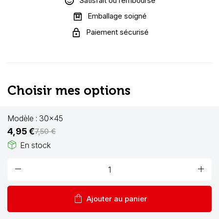
Satisfait ou remboursé
Emballage soigné
Paiement sécurisé
Choisir mes options
Modèle :
30x45
4,95 €
7,50 €
package_2
En stock
remove
add
shopping_bag
Ajouter au panier