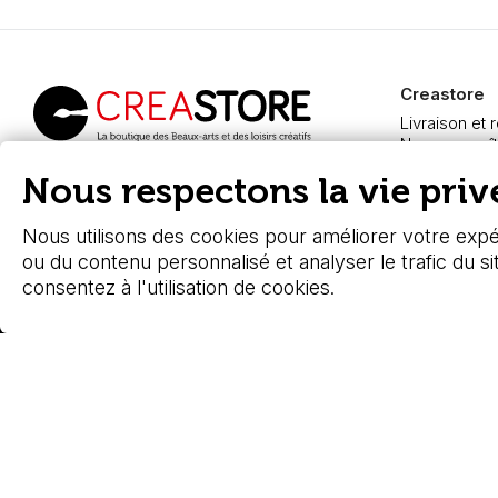
Creastore
Livraison et 
Nous connaît
Paiement sé
Creastore, vente de
Nous respectons la vie privé
FAQ
fournitures beaux-arts
Boutique à A
depuis 2000
Nous utilisons des cookies pour améliorer votre expér
ou du contenu personnalisé et analyser le trafic du si
consentez à l'utilisation de cookies.
© 2026 - Stafe.fr