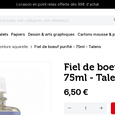
Livraison en point relais offerte dès 99€ d'achat
se
alets
Papiers
Dessin & arts graphiques
Cartons mousse & 
inture aquarelle
Fiel de boeuf purifié - 75ml - Talens
Fiel de boe
75ml - Tal
6,50 €
remove
add