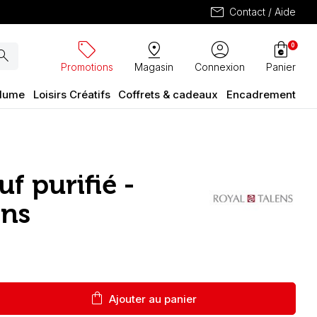
mail
Contact / Aide
sell
pin_drop
account_circle
shopping_bag
0
arch
Promotions
Magasin
Connexion
Panier
plume
Loisirs Créatifs
Coffrets & cadeaux
Encadrement
uf purifié -
ens
shopping_bag
Ajouter au panier