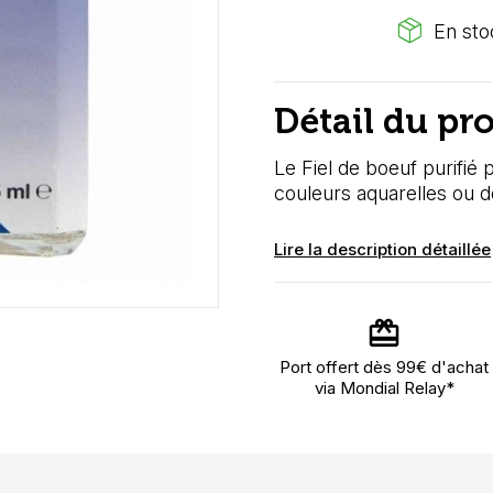
package_2
En stoc
Détail du pr
Le Fiel de boeuf purifié
couleurs aquarelles ou 
Lire la description détaillée
Port offert dès 99€ d'achat
via Mondial Relay*