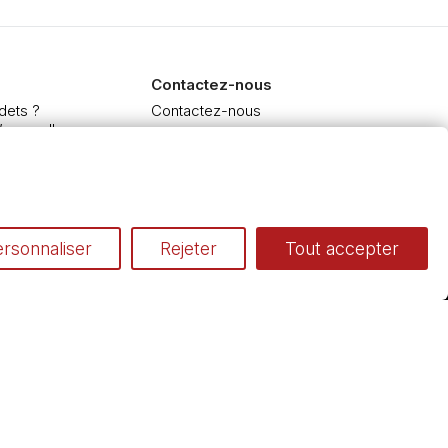
Contactez-nous
dets ?
Contactez-nous
’aquarelle
 et Extra-fine
e à l'huile et acrylique
inceaux
rsonnaliser
Rejeter
Tout accepter
Conditions générales de vente
Cookies