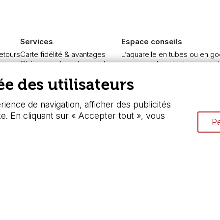
Services
Espace conseils
retours
Carte fidélité & avantages
L’aquarelle en tubes ou en go
re
Chèque cadeau, bon cadeaux
Le vocabulaire technique de l
curisé
Devis & bon de commande
Différence entre peinture Fine
e des utilisateurs
Pass culture - mode d'emploi
Préparer une toile pour peintur
ngers
Nos promotions en cours
Nettoyage et entretien des p
ience de navigation, afficher des publicités
te. En cliquant sur « Accepter tout », vous
Pe