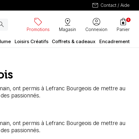
mail
Contact / Aide
sell
pin_drop
account_circle
shopping_bag
0
arch
Promotions
Magasin
Connexion
Panier
plume
Loisirs Créatifs
Coffrets & cadeaux
Encadrement
ois
 demain, ont permis à Lefranc Bourgeois de mettre au
s des passionnés.
 demain, ont permis à Lefranc Bourgeois de mettre au
s des passionnés.