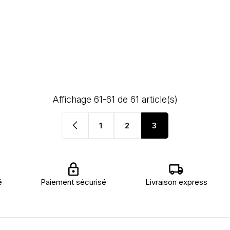
Affichage 61-61 de 61 article(s)
keyboard_arrow_left
1
2
3
é
Paiement sécurisé
Livraison express