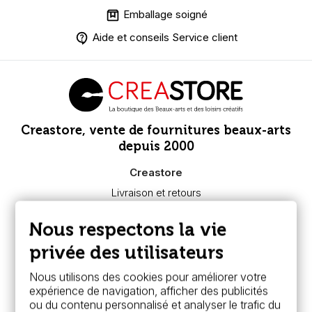
Emballage soigné
Aide et conseils Service client
Creastore, vente de fournitures beaux-arts
depuis 2000
Creastore
Livraison et retours
Nous connaître
Paiement sécurisé
Nous respectons la vie
FAQ
Boutique à Angers
privée des utilisateurs
Services
Nous utilisons des cookies pour améliorer votre
expérience de navigation, afficher des publicités
Carte fidélité & avantages
ou du contenu personnalisé et analyser le trafic du
Chèque cadeau, bon cadeaux