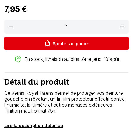
7,95 €
remove
add
shopping_bag
Ajouter au panier
package_2
En stock, livraison au plus tôt le jeudi 13 août
Détail du produit
Ce vernis Royal Talens permet de protéger vos peinture
gouache en rêvetant un fin film protecteur effectif contre
l'humidité, la lumière et autres menaces extérieures.
Finition mat. Format 75ml.
Lire la description détaillée