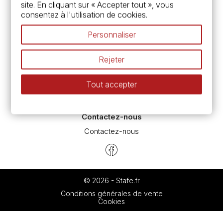
site. En cliquant sur « Accepter tout », vous
Devis & bon de commande
consentez à l'utilisation de cookies.
Pass culture - mode d'emploi
Nos promotions en cours
Personnaliser
Espace conseils
L’aquarelle en tubes ou en godets ?
Rejeter
Le vocabulaire technique de l’aquarelle
Différence entre peinture Fine et Extra-fine
Tout accepter
Préparer une toile pour peinture à l'huile et acrylique
Nettoyage et entretien des pinceaux
Contactez-nous
Contactez-nous
© 2026 - Stafe.fr
Conditions générales de vente
Cookies