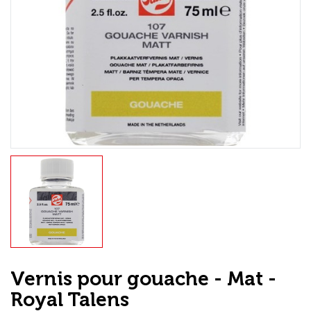
Loisirs Créatifs
Coffrets & cadeaux
Encadrement
mail
Contact / Aide
Vernis pour gouache - Mat -
Royal Talens