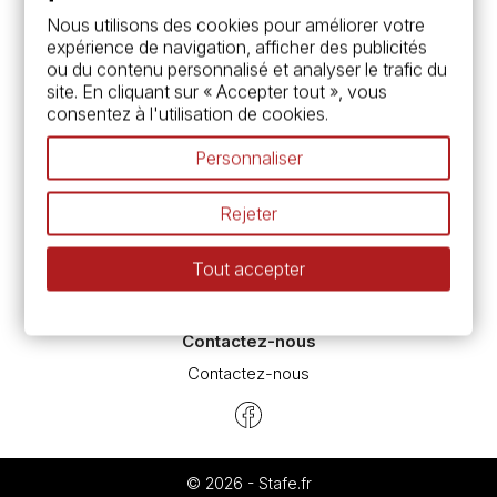
Services
Nous utilisons des cookies pour améliorer votre
expérience de navigation, afficher des publicités
Carte fidélité & avantages
ou du contenu personnalisé et analyser le trafic du
Chèque cadeau, bon cadeaux
site. En cliquant sur « Accepter tout », vous
Devis & bon de commande
consentez à l'utilisation de cookies.
Pass culture - mode d'emploi
Nos promotions en cours
Personnaliser
Espace conseils
L’aquarelle en tubes ou en godets ?
Rejeter
Le vocabulaire technique de l’aquarelle
Différence entre peinture Fine et Extra-fine
Tout accepter
Préparer une toile pour peinture à l'huile et acrylique
Nettoyage et entretien des pinceaux
Contactez-nous
Contactez-nous
© 2026 - Stafe.fr