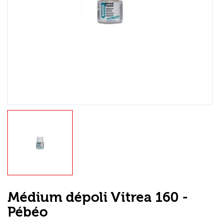
Loisirs Créatifs
Coffrets & cadeaux
Encadrement
mail
Contact / Aide
Médium dépoli Vitrea 160 -
Pébéo