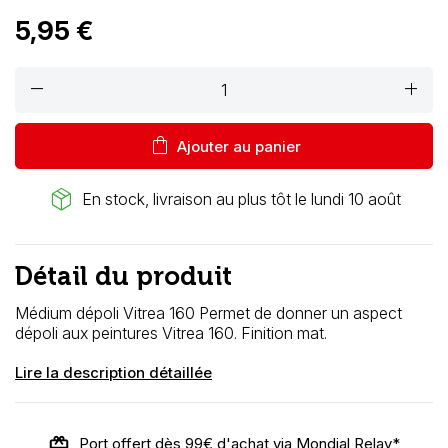
5,95 €
remove
add
shopping_bag
Ajouter au panier
package_2
En stock, livraison au plus tôt le lundi 10 août
Détail du produit
Médium dépoli Vitrea 160
Permet de donner un aspect
dépoli aux peintures Vitrea 160. Finition mat.
Lire la description détaillée
Port offert dès 99€ d'achat via Mondial Relay*