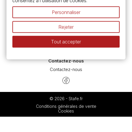
consentez à l'utilisation de cookies.
Pass culture - mode d'emploi
Nos promotions en cours
Personnaliser
Espace conseils
L’aquarelle en tubes ou en godets ?
Rejeter
Le vocabulaire technique de l’aquarelle
Différence entre peinture Fine et Extra-fine
Tout accepter
Préparer une toile pour peinture à l'huile et acrylique
Nettoyage et entretien des pinceaux
Contactez-nous
Contactez-nous
© 2026 - Stafe.fr
Conditions générales de vente
Cookies