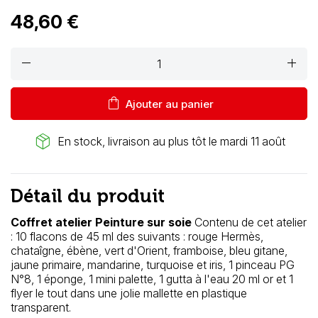
48,60 €
remove
add
shopping_bag
Ajouter au panier
package_2
En stock, livraison au plus tôt le mardi 11 août
Détail du produit
Coffret atelier Peinture sur soie
Contenu de cet atelier
: 10 flacons de 45 ml des suivants : rouge Hermès,
chataîgne, ébène, vert d'Orient, framboise, bleu gitane,
jaune primaire, mandarine, turquoise et iris, 1 pinceau PG
N°8, 1 éponge, 1 mini palette, 1 gutta à l'eau 20 ml or et 1
flyer le tout dans une jolie mallette en plastique
transparent.