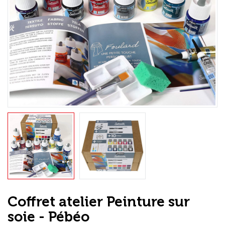
Loisirs Créatifs
Coffrets & cadeaux
Encadrement
mail
Contact / Aide
Coffret atelier Peinture sur
soie - Pébéo