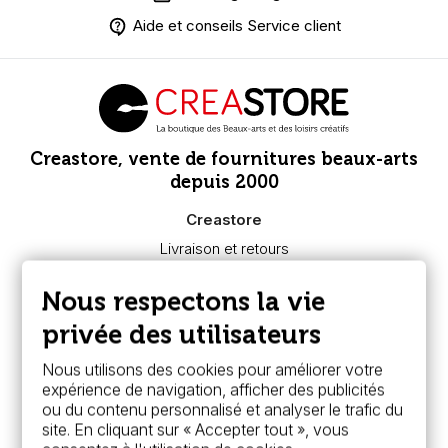
Aide et conseils Service client
Creastore, vente de fournitures beaux-arts
depuis 2000
Creastore
Livraison et retours
Nous connaître
Paiement sécurisé
Nous respectons la vie
FAQ
Boutique à Angers
privée des utilisateurs
Services
Nous utilisons des cookies pour améliorer votre
expérience de navigation, afficher des publicités
Carte fidélité & avantages
ou du contenu personnalisé et analyser le trafic du
Chèque cadeau, bon cadeaux
site. En cliquant sur « Accepter tout », vous
Devis & bon de commande