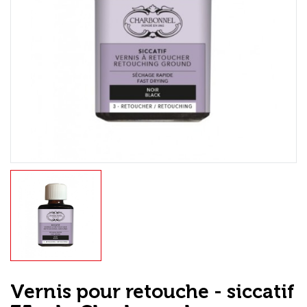
Loisirs Créatifs
Coffrets & cadeaux
Encadrement
mail
Contact / Aide
Vernis pour retouche - siccatif