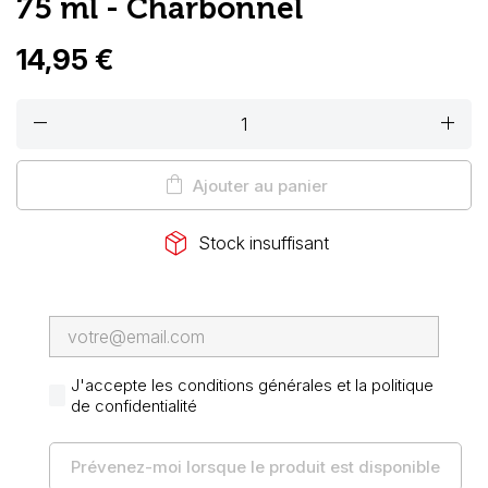
75 ml - Charbonnel
14,95 €
remove
add
shopping_bag
Ajouter au panier
package_2
Stock insuffisant
J'accepte les conditions générales et la politique
de confidentialité
Prévenez-moi lorsque le produit est disponible