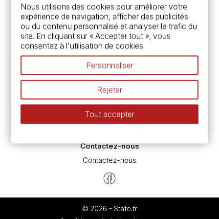
Services
Nous utilisons des cookies pour améliorer votre
expérience de navigation, afficher des publicités
Carte fidélité & avantages
ou du contenu personnalisé et analyser le trafic du
Chèque cadeau, bon cadeaux
site. En cliquant sur « Accepter tout », vous
Devis & bon de commande
consentez à l'utilisation de cookies.
Pass culture - mode d'emploi
Nos promotions en cours
Personnaliser
Espace conseils
L’aquarelle en tubes ou en godets ?
Rejeter
Le vocabulaire technique de l’aquarelle
Différence entre peinture Fine et Extra-fine
Tout accepter
Préparer une toile pour peinture à l'huile et acrylique
Nettoyage et entretien des pinceaux
Contactez-nous
Contactez-nous
© 2026 - Stafe.fr