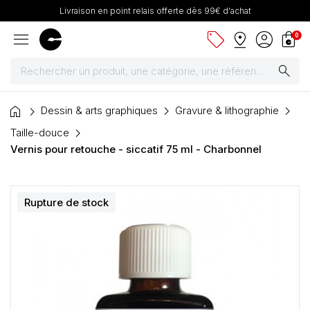
Livraison en point relais offerte dès 99€ d'achat
menu
sell
pin_drop
account_circle
shopping_bag
0
search
home
Peintures
Dessin & arts graphiques
Gravure & lithographie
Taille-douce
Pinceaux & fournitures
Vernis pour retouche - siccatif 75 ml - Charbonnel
Châssis, toiles & chevalets
Rupture de stock
Papiers
Dessin & arts graphiques
Cartons mousse & plume