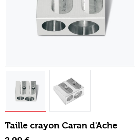
Loisirs Créatifs
Coffrets & cadeaux
Encadrement
mail
Contact / Aide
Taille crayon Caran d'Ache