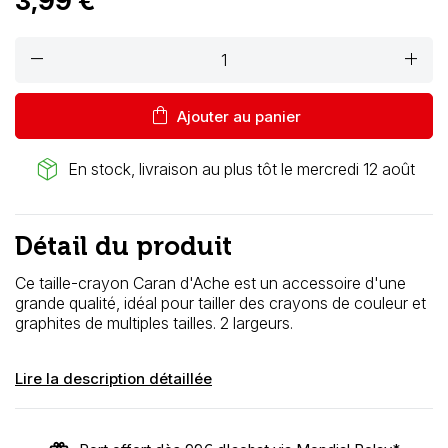
3,99 €
remove
add
shopping_bag
Ajouter au panier
package_2
En stock, livraison au plus tôt le mercredi 12 août
Détail du produit
Ce taille-crayon Caran d'Ache est un accessoire d'une
grande qualité, idéal pour tailler des crayons de couleur et
graphites de multiples tailles. 2 largeurs.
Lire la description détaillée