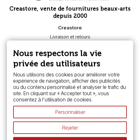
Creastore, vente de fournitures beaux-arts
depuis 2000
Creastore
Livraison et retours
Nous connaître
Paiement sécurisé
Nous respectons la vie
FAQ
Boutique à Angers
privée des utilisateurs
Services
Nous utilisons des cookies pour améliorer votre
expérience de navigation, afficher des publicités
Carte fidélité & avantages
ou du contenu personnalisé et analyser le trafic du
Chèque cadeau, bon cadeaux
site. En cliquant sur « Accepter tout », vous
Devis & bon de commande
consentez à l'utilisation de cookies.
Pass culture - mode d'emploi
Nos promotions en cours
Personnaliser
Espace conseils
L’aquarelle en tubes ou en godets ?
Rejeter
Le vocabulaire technique de l’aquarelle
Différence entre peinture Fine et Extra-fine