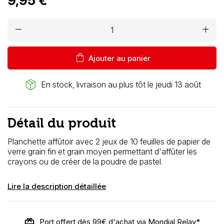
9,95 €
remove
add
shopping_bag
Ajouter au panier
package_2
En stock, livraison au plus tôt le jeudi 13 août
Détail du produit
Planchette affûtoir avec 2 jeux de 10 feuilles de papier de
verre grain fin et grain moyen permettant d'affûter les
crayons ou de créer de la poudre de pastel.
Lire la description détaillée
Port offert dès 99€ d'achat via Mondial Relay*