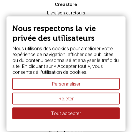
Creastore
Livraison et retours
Nous connaître
Paiement sécurisé
Nous respectons la vie
FAQ
Boutique à Angers
privée des utilisateurs
Services
Nous utilisons des cookies pour améliorer votre
expérience de navigation, afficher des publicités
Carte fidélité & avantages
ou du contenu personnalisé et analyser le trafic du
Chèque cadeau, bon cadeaux
site. En cliquant sur « Accepter tout », vous
Devis & bon de commande
consentez à l'utilisation de cookies.
Pass culture - mode d'emploi
Nos promotions en cours
Personnaliser
Espace conseils
L’aquarelle en tubes ou en godets ?
Rejeter
Le vocabulaire technique de l’aquarelle
Différence entre peinture Fine et Extra-fine
Tout accepter
Préparer une toile pour peinture à l'huile et acrylique
Nettoyage et entretien des pinceaux