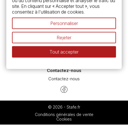
ou du contenu personnalisé et analyser le trafic du
Chèque cadeau, bon cadeaux
site. En cliquant sur « Accepter tout », vous
Devis & bon de commande
consentez à l'utilisation de cookies.
Pass culture - mode d'emploi
Nos promotions en cours
Personnaliser
Espace conseils
L’aquarelle en tubes ou en godets ?
Rejeter
Le vocabulaire technique de l’aquarelle
Différence entre peinture Fine et Extra-fine
Tout accepter
Préparer une toile pour peinture à l'huile et acrylique
Nettoyage et entretien des pinceaux
Contactez-nous
Contactez-nous
© 2026 - Stafe.fr
Conditions générales de vente
Cookies