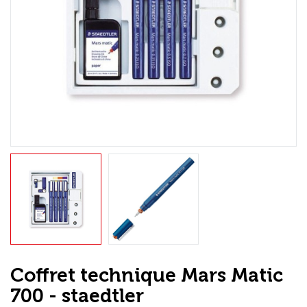
Loisirs Créatifs
Coffrets & cadeaux
Encadrement
mail
Contact / Aide
Coffret technique Mars Matic
700 - staedtler