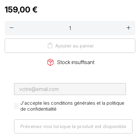
159,00 €
remove
add
shopping_bag
Ajouter au panier
package_2
Stock insuffisant
J'accepte les conditions générales et la politique
de confidentialité
Prévenez-moi lorsque le produit est disponible