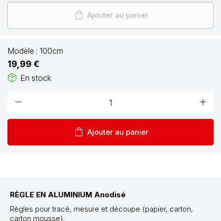
shopping_bag
Ajouter au panier
Modèle :
100cm
19,99 €
package_2
En stock
remove
add
shopping_bag
Ajouter au panier
RÈGLE EN ALUMINIUM Anodisé
Règles pour tracé, mesure et découpe (papier, carton,
carton mousse).