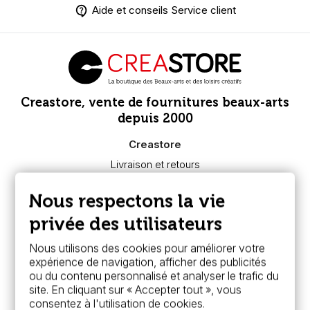
Aide et conseils Service client
Creastore, vente de fournitures beaux-arts
depuis 2000
Creastore
Livraison et retours
Nous connaître
Paiement sécurisé
Nous respectons la vie
FAQ
Boutique à Angers
privée des utilisateurs
Services
Nous utilisons des cookies pour améliorer votre
expérience de navigation, afficher des publicités
Carte fidélité & avantages
ou du contenu personnalisé et analyser le trafic du
Chèque cadeau, bon cadeaux
site. En cliquant sur « Accepter tout », vous
Devis & bon de commande
consentez à l'utilisation de cookies.
Pass culture - mode d'emploi