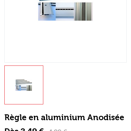
Loisirs Créatifs
Coffrets & cadeaux
Encadrement
mail
Contact / Aide
Règle en aluminium Anodisée