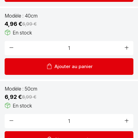
Modèle :
40cm
4,96 €
6,99 €
package_2
En stock
remove
add
shopping_bag
Ajouter au panier
Modèle :
50cm
6,92 €
8,99 €
package_2
En stock
remove
add