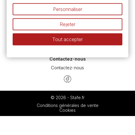
Nos promotions en cours
Personnaliser
Espace conseils
L’aquarelle en tubes ou en godets ?
Rejeter
Le vocabulaire technique de l’aquarelle
Différence entre peinture Fine et Extra-fine
Tout accepter
Préparer une toile pour peinture à l'huile et acrylique
Nettoyage et entretien des pinceaux
Contactez-nous
Contactez-nous
© 2026 - Stafe.fr
Conditions générales de vente
Cookies