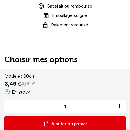
Satisfait ou remboursé
Emballage soigné
Paiement sécurisé
Choisir mes options
Modèle :
30cm
3,49 €
4,99 €
package_2
En stock
remove
add
shopping_bag
Ajouter au panier