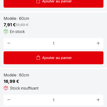
shopping_bag
Ajouter au panier
Modèle :
60cm
7,91 €
10,69 €
package_2
En stock
remove
add
shopping_bag
Ajouter au panier
Modèle :
80cm
16,99 €
package_2
Stock insuffisant
remove
add