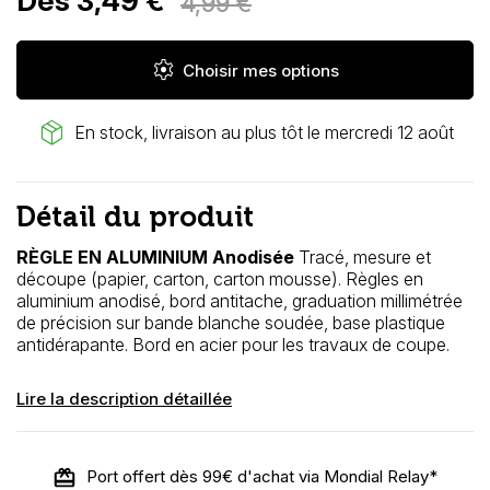
Dès 3,49 €
4,99 €
settings
Choisir mes options
package_2
En stock, livraison au plus tôt le mercredi 12 août
Détail du produit
RÈGLE EN ALUMINIUM Anodisée
Tracé, mesure et
découpe (papier, carton, carton mousse). Règles en
aluminium anodisé, bord antitache, graduation millimétrée
de précision sur bande blanche soudée, base plastique
antidérapante. Bord en acier pour les travaux de coupe.
Lire la description détaillée
Port offert dès 99€ d'achat via Mondial Relay*