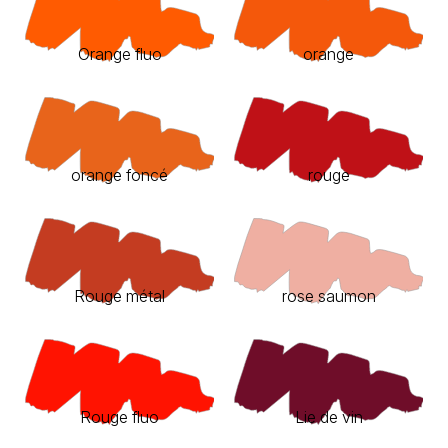
Orange fluo
orange
orange foncé
rouge
Rouge métal
rose saumon
Rouge fluo
Lie de vin