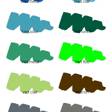
Bleu métal
bleu clair
turquoise
vert foncé
Vert métal
Vert fluo
vert clair
marron