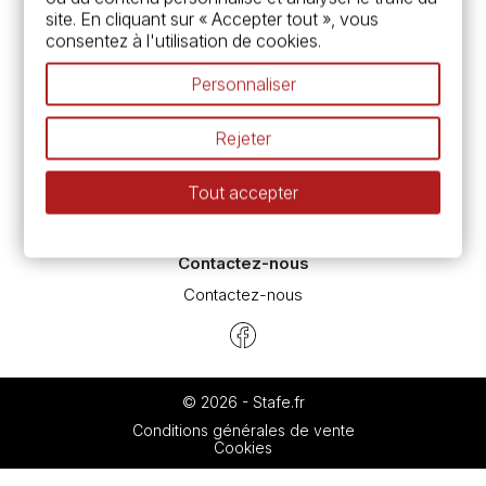
Chèque cadeau, bon cadeaux
site. En cliquant sur « Accepter tout », vous
Devis & bon de commande
consentez à l'utilisation de cookies.
Pass culture - mode d'emploi
Nos promotions en cours
Personnaliser
Espace conseils
L’aquarelle en tubes ou en godets ?
Rejeter
Le vocabulaire technique de l’aquarelle
Différence entre peinture Fine et Extra-fine
Tout accepter
Préparer une toile pour peinture à l'huile et acrylique
Nettoyage et entretien des pinceaux
Contactez-nous
Contactez-nous
© 2026 - Stafe.fr
Conditions générales de vente
Cookies