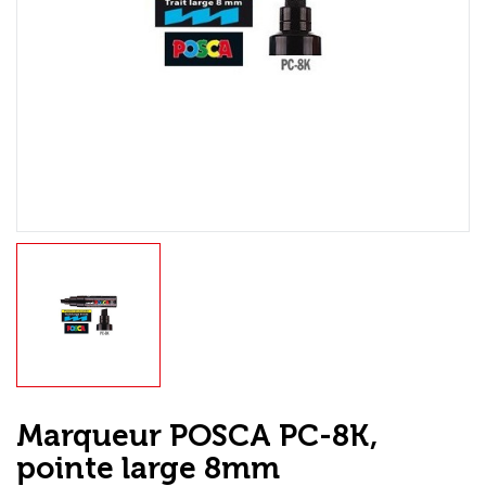
Loisirs Créatifs
Coffrets & cadeaux
Encadrement
mail
Contact / Aide
Marqueur POSCA PC-8K,
pointe large 8mm