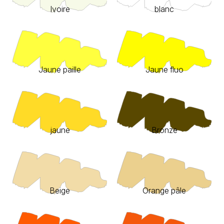
Ivoire
blanc
Jaune paille
Jaune fluo
jaune
Bronze
Beige
Orange pâle