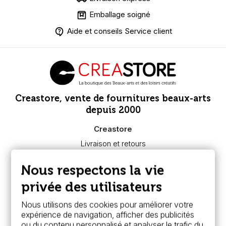
Emballage soigné
Aide et conseils Service client
Creastore, vente de fournitures beaux-arts
depuis 2000
Creastore
Livraison et retours
Nous connaître
Paiement sécurisé
Nous respectons la vie
FAQ
Boutique à Angers
privée des utilisateurs
Services
Nous utilisons des cookies pour améliorer votre
expérience de navigation, afficher des publicités
Carte fidélité & avantages
ou du contenu personnalisé et analyser le trafic du