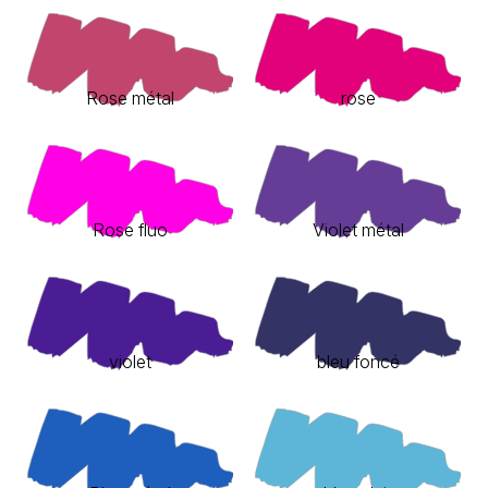
Rose métal
rose
Rose fluo
Violet métal
violet
bleu foncé