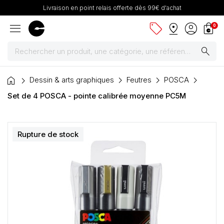
Livraison en point relais offerte dès 99€ d'achat
menu
sell
pin_drop
account_circle
shopping_bag
0
search
home
Peintures
Dessin & arts graphiques
Feutres
POSCA
Set de 4 POSCA - pointe calibrée moyenne PC5M
Pinceaux & fournitures
Châssis, toiles & chevalets
Rupture de stock
Papiers
Dessin & arts graphiques
Cartons mousse & plume