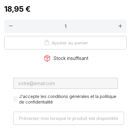
18,95 €
remove
add
shopping_bag
Ajouter au panier
package_2
Stock insuffisant
J'accepte les conditions générales et la politique
de confidentialité
Prévenez-moi lorsque le produit est disponible