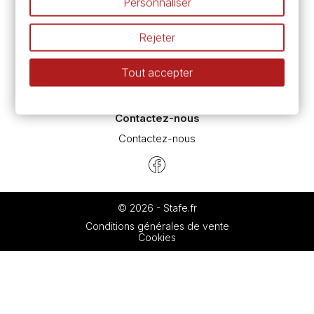
Personnaliser
Espace conseils
L’aquarelle en tubes ou en godets ?
Rejeter
Le vocabulaire technique de l’aquarelle
Différence entre peinture Fine et Extra-fine
Tout accepter
Préparer une toile pour peinture à l'huile et acrylique
Nettoyage et entretien des pinceaux
Contactez-nous
Contactez-nous
© 2026 - Stafe.fr
Conditions générales de vente
Cookies