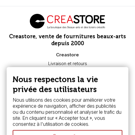
Creastore, vente de fournitures beaux-arts
depuis 2000
Creastore
Livraison et retours
Nous connaître
Paiement sécurisé
Nous respectons la vie
FAQ
Boutique à Angers
privée des utilisateurs
Services
Nous utilisons des cookies pour améliorer votre
expérience de navigation, afficher des publicités
Carte fidélité & avantages
ou du contenu personnalisé et analyser le trafic du
Chèque cadeau, bon cadeaux
site. En cliquant sur « Accepter tout », vous
Devis & bon de commande
consentez à l'utilisation de cookies.
Pass culture - mode d'emploi
Nos promotions en cours