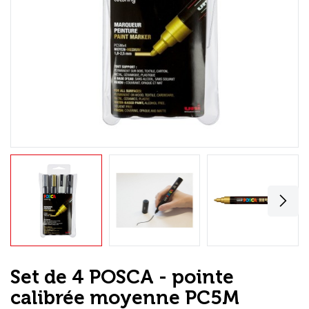
Loisirs Créatifs
Coffrets & cadeaux
Encadrement
mail
Contact / Aide
Set de 4 POSCA - pointe
calibrée moyenne PC5M