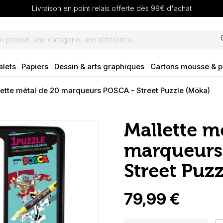
Livraison en point relais offerte dès 99€ d'achat
se
alets
Papiers
Dessin & arts graphiques
Cartons mousse & 
lette métal de 20 marqueurs POSCA - Street Puzzle (Möka)
Mallette m
marqueurs
Street Puz
79,99 €