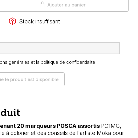
shopping_bag
Ajouter au panier
package_2
Stock insuffisant
ons générales et la politique de confidentialité
 le produit est disponible
oduit
ntenant 20 marqueurs POSCA assortis
P
C1MC,
à colorier et des conseils de l'artiste Möka
pour