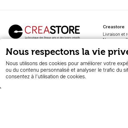
Creastore
Livraison et 
Nous connaît
Paiement sé
Creastore, vente de
Nous respectons la vie privé
FAQ
fournitures beaux-arts
Boutique à A
depuis 2000
Nous utilisons des cookies pour améliorer votre expér
ou du contenu personnalisé et analyser le trafic du si
consentez à l'utilisation de cookies.
© 2026 - Stafe.fr