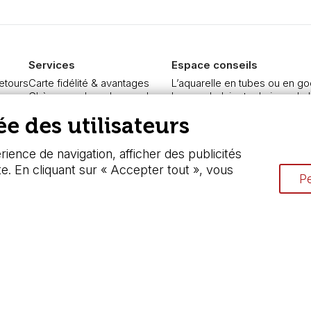
Services
Espace conseils
retours
Carte fidélité & avantages
L’aquarelle en tubes ou en go
re
Chèque cadeau, bon cadeaux
Le vocabulaire technique de l
curisé
Devis & bon de commande
Différence entre peinture Fine
e des utilisateurs
Pass culture - mode d'emploi
Préparer une toile pour peintur
ngers
Nos promotions en cours
Nettoyage et entretien des p
ience de navigation, afficher des publicités
te. En cliquant sur « Accepter tout », vous
Pe