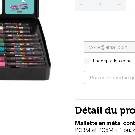
remove
add
J'accepte les conditi
Prévenez-moi lorsque
Détail du pr
Mallette en métal co
PC3M et PC5M + 1 puzzle 