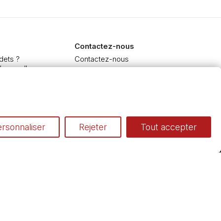
Contactez-nous
dets ?
Contactez-nous
’aquarelle
 et Extra-fine
e à l'huile et acrylique
inceaux
rsonnaliser
Rejeter
Tout accepter
Conditions générales de vente
Cookies