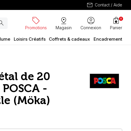
mail
Contact / Aide
sell
pin_drop
account_circle
shopping_bag
0
arch
Promotions
Magasin
Connexion
Panier
plume
Loisirs Créatifs
Coffrets & cadeaux
Encadrement
étal de 20
 POSCA -
zle (Möka)