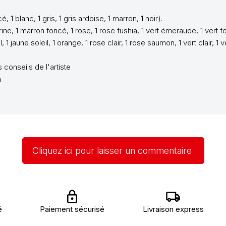
 blanc, 1 gris, 1 gris ardoise, 1 marron, 1 noir).
, 1 marron foncé, 1 rose, 1 rose fushia, 1 vert émeraude, 1 vert fon
jaune soleil, 1 orange, 1 rose clair, 1 rose saumon, 1 vert clair, 1 v
 conseils de l'artiste
m
Cliquez ici pour laisser un commentaire
é
Paiement sécurisé
Livraison express