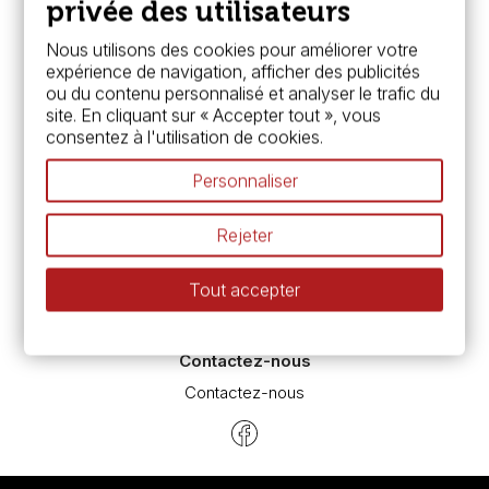
Boutique à Angers
privée des utilisateurs
Services
Nous utilisons des cookies pour améliorer votre
expérience de navigation, afficher des publicités
Carte fidélité & avantages
ou du contenu personnalisé et analyser le trafic du
Chèque cadeau, bon cadeaux
site. En cliquant sur « Accepter tout », vous
Devis & bon de commande
consentez à l'utilisation de cookies.
Pass culture - mode d'emploi
Nos promotions en cours
Personnaliser
Espace conseils
L’aquarelle en tubes ou en godets ?
Rejeter
Le vocabulaire technique de l’aquarelle
Différence entre peinture Fine et Extra-fine
Tout accepter
Préparer une toile pour peinture à l'huile et acrylique
Nettoyage et entretien des pinceaux
Contactez-nous
Contactez-nous