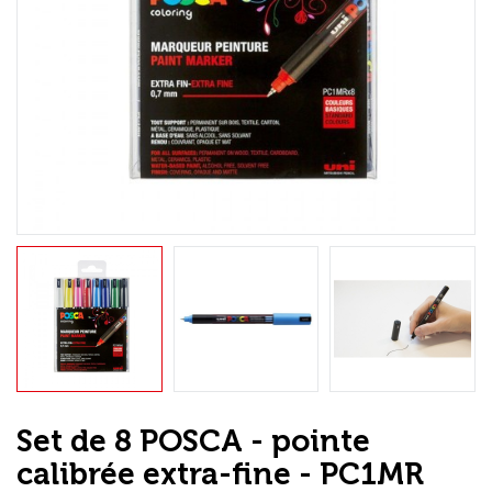
Loisirs Créatifs
Coffrets & cadeaux
Encadrement
mail
Contact / Aide
Set de 8 POSCA - pointe
calibrée extra-fine - PC1MR