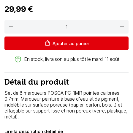
29,99 €
remove
add
shopping_bag
Ajouter au panier
package_2
En stock, livraison au plus tôt le mardi 11 août
Détail du produit
Set de 8 marqueurs POSCA
PC-1MR pointes calibrées
0.7mm. Marqueur peinture à base d'eau et de pigment,
indélébile sur surface poreuse (papier, carton, bois…) et
effaçable sur support lisse et non poreux (verre, plastique,
métal).
Lire la description détaillée