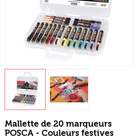
Loisirs Créatifs
Coffrets & cadeaux
Encadrement
mail
Contact / Aide
Mallette de 20 marqueurs
POSCA - Couleurs festives