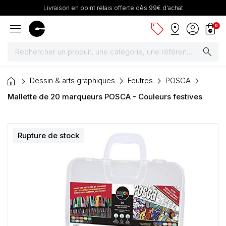
Livraison en point relais offerte dès 99€ d'achat
menu
sell
pin_drop
account_circle
shopping_bag
0
search
home
Peintures
Dessin & arts graphiques
Feutres
POSCA
Mallette de 20 marqueurs POSCA - Couleurs festives
Pinceaux & fournitures
Châssis, toiles & chevalets
Rupture de stock
Papiers
Dessin & arts graphiques
Cartons mousse & plume