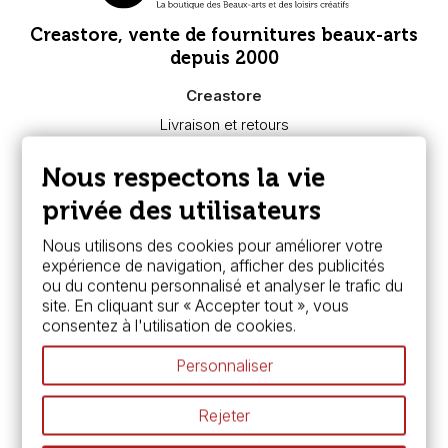
Creastore, vente de fournitures beaux-arts
depuis 2000
Creastore
Livraison et retours
Nous connaître
Paiement sécurisé
Nous respectons la vie
FAQ
Boutique à Angers
privée des utilisateurs
Services
Nous utilisons des cookies pour améliorer votre
expérience de navigation, afficher des publicités
Carte fidélité & avantages
ou du contenu personnalisé et analyser le trafic du
Chèque cadeau, bon cadeaux
site. En cliquant sur « Accepter tout », vous
Devis & bon de commande
consentez à l'utilisation de cookies.
Pass culture - mode d'emploi
Nos promotions en cours
Personnaliser
Espace conseils
L’aquarelle en tubes ou en godets ?
Rejeter
Le vocabulaire technique de l’aquarelle