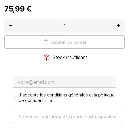
75,99 €
remove
add
shopping_bag
Ajouter au panier
package_2
Stock insuffisant
J'accepte les conditions générales et la politique
de confidentialité
Prévenez-moi lorsque le produit est disponible