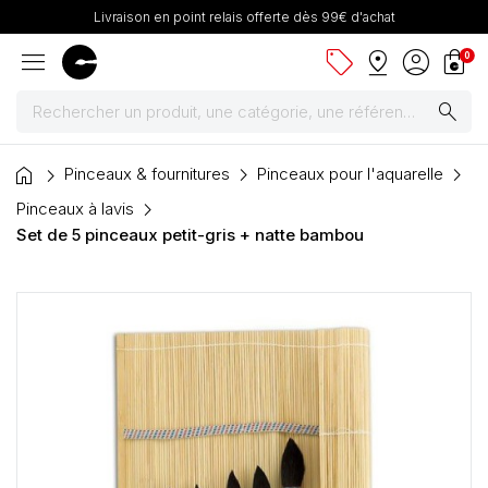
Livraison en point relais offerte dès 99€ d'achat
menu
sell
pin_drop
account_circle
shopping_bag
0
search
home
Peintures
Pinceaux & fournitures
Pinceaux pour l'aquarelle
Pinceaux à lavis
Pinceaux & fournitures
Set de 5 pinceaux petit-gris + natte bambou
Châssis, toiles & chevalets
Papiers
Dessin & arts graphiques
Cartons mousse & plume