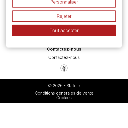
Personnaliser
Espace conseils
L’aquarelle en tubes ou en godets ?
Rejeter
Le vocabulaire technique de l’aquarelle
Différence entre peinture Fine et Extra-fine
Tout accepter
Préparer une toile pour peinture à l'huile et acrylique
Nettoyage et entretien des pinceaux
Contactez-nous
Contactez-nous
© 2026 - Stafe.fr
Conditions générales de vente
Cookies