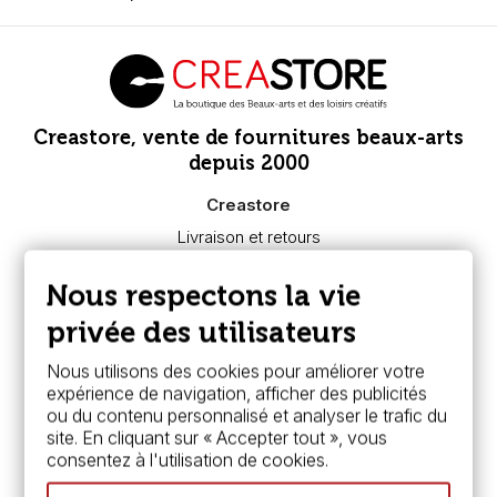
Creastore, vente de fournitures beaux-arts
depuis 2000
Creastore
Livraison et retours
Nous connaître
Paiement sécurisé
Nous respectons la vie
FAQ
Boutique à Angers
privée des utilisateurs
Services
Nous utilisons des cookies pour améliorer votre
expérience de navigation, afficher des publicités
Carte fidélité & avantages
ou du contenu personnalisé et analyser le trafic du
Chèque cadeau, bon cadeaux
site. En cliquant sur « Accepter tout », vous
Devis & bon de commande
consentez à l'utilisation de cookies.
Pass culture - mode d'emploi
Nos promotions en cours