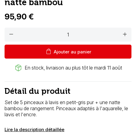
natte bambou
95,90 €
remove
add
shopping_bag
Ajouter au panier
package_2
En stock, livraison au plus tôt le mardi 11 août
Détail du produit
Set de 5 pinceaux à lavis en petit-gris pur + une natte
bambou de rangement. Pinceaux adaptés à l'aquarelle, le
lavis et l'encre.
Lire la description détaillée