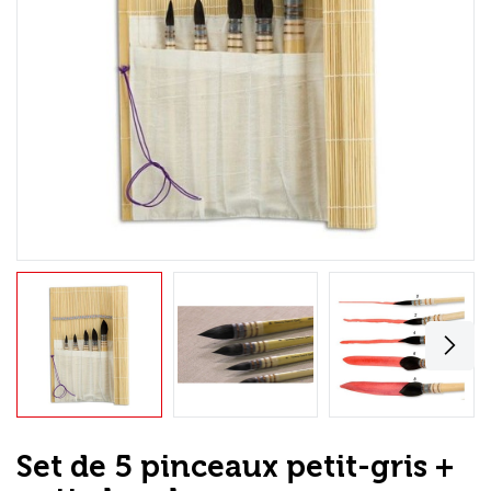
Loisirs Créatifs
Coffrets & cadeaux
Encadrement
mail
Contact / Aide
Set de 5 pinceaux petit-gris +