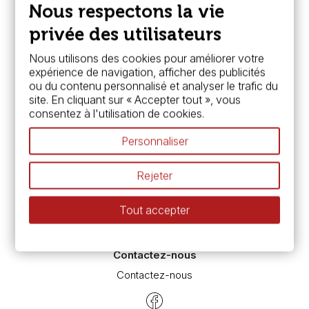
Paiement sécurisé
Nous respectons la vie
FAQ
Boutique à Angers
privée des utilisateurs
Services
Nous utilisons des cookies pour améliorer votre
expérience de navigation, afficher des publicités
Carte fidélité & avantages
ou du contenu personnalisé et analyser le trafic du
Chèque cadeau, bon cadeaux
site. En cliquant sur « Accepter tout », vous
Devis & bon de commande
consentez à l'utilisation de cookies.
Pass culture - mode d'emploi
Nos promotions en cours
Personnaliser
Espace conseils
L’aquarelle en tubes ou en godets ?
Rejeter
Le vocabulaire technique de l’aquarelle
Différence entre peinture Fine et Extra-fine
Tout accepter
Préparer une toile pour peinture à l'huile et acrylique
Nettoyage et entretien des pinceaux
Contactez-nous
Contactez-nous