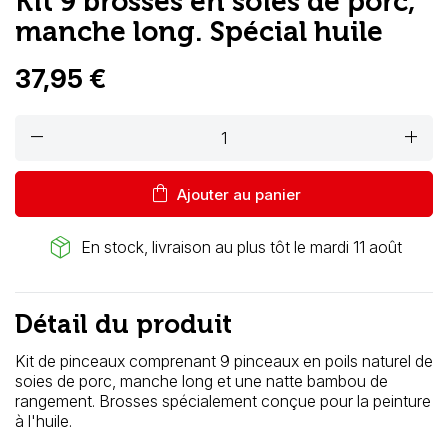
Kit 9 brosses en soies de porc,
manche long. Spécial huile
37,95 €
remove
add
shopping_bag
Ajouter au panier
package_2
En stock, livraison au plus tôt le mardi 11 août
Détail du produit
Kit de pinceaux comprenant 9 pinceaux en poils naturel de
soies de porc, manche long et une natte bambou de
rangement. Brosses spécialement conçue pour la peinture
à l'huile.