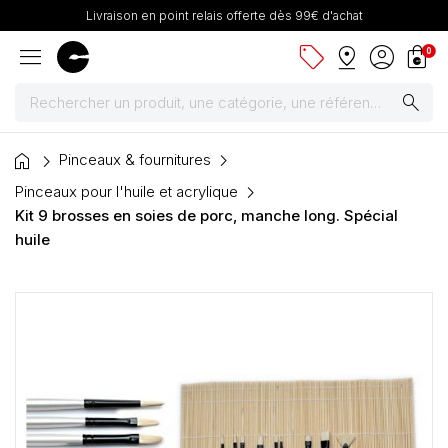
Livraison en point relais offerte dès 99€ d'achat
menu
sell
pin_drop
account_circle
shopping_bag
0
search
home
Peintures
Pinceaux & fournitures
Pinceaux pour l'huile et acrylique
Pinceaux & fournitures
Kit 9 brosses en soies de porc, manche long. Spécial
huile
Châssis, toiles & chevalets
Papiers
Dessin & arts graphiques
Cartons mousse & plume