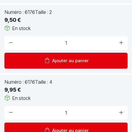
Numéro :
6176
Taille :
2
9,50 €
package_2
En stock
remove
add
shopping_bag
Ajouter au panier
Numéro :
6176
Taille :
4
9,95 €
package_2
En stock
remove
add
shopping_bag
Ajouter au panier