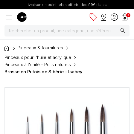
Livraison en point relais offerte dès 99€ d'achat
menu
sell
pin_drop
account_circle
shopping_bag
0
search
home
Peintures
Pinceaux & fournitures
Pinceaux pour l'huile et acrylique
Pinceaux & fournitures
Pinceaux à l'unité - Poils naturels
Brosse en Putois de Sibérie - Isabey
Châssis, toiles & chevalets
Papiers
Dessin & arts graphiques
Cartons mousse & plume