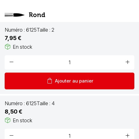
Rond
Numéro :
6125
Taille :
2
7,95 €
package_2
En stock
remove
add
shopping_bag
Ajouter au panier
Numéro :
6125
Taille :
4
8,50 €
package_2
En stock
remove
add