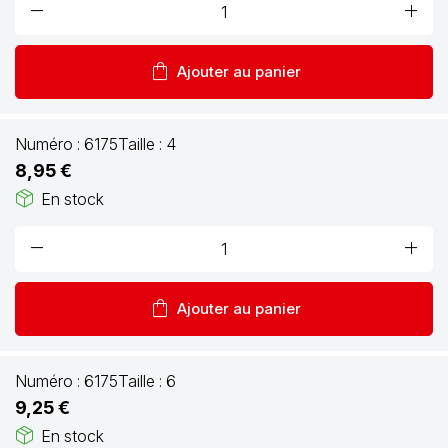
remove
add
shopping_bag
Ajouter au panier
Numéro :
6175
Taille :
4
8,95 €
package_2
En stock
remove
add
shopping_bag
Ajouter au panier
Numéro :
6175
Taille :
6
9,25 €
package_2
En stock