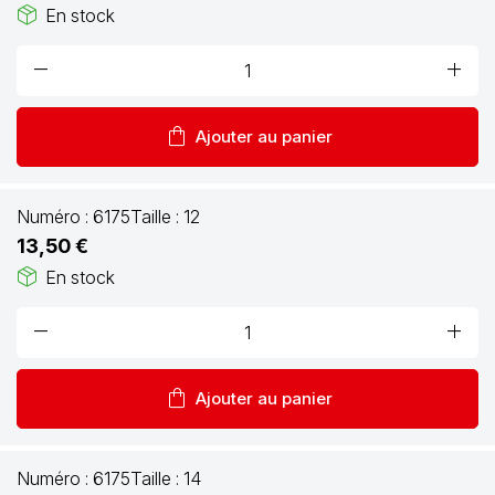
package_2
En stock
remove
add
shopping_bag
Ajouter au panier
Numéro :
6175
Taille :
12
13,50 €
package_2
En stock
remove
add
shopping_bag
Ajouter au panier
Numéro :
6175
Taille :
14