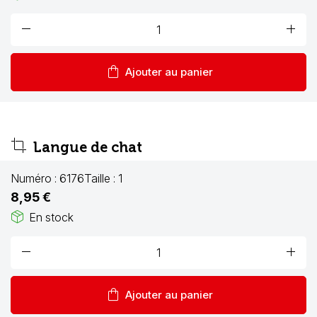
remove
add
shopping_bag
Ajouter au panier
crop
Langue de chat
Numéro :
6176
Taille :
1
8,95 €
package_2
En stock
remove
add
shopping_bag
Ajouter au panier