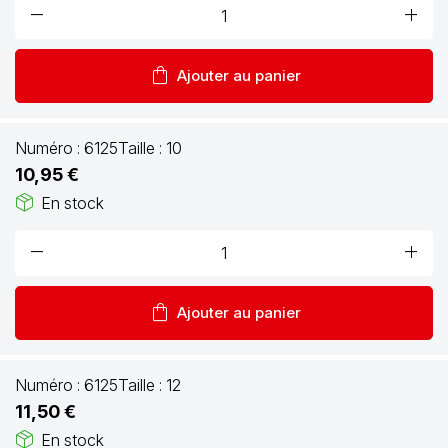
remove
add
shopping_bag
Ajouter au panier
Numéro :
6125
Taille :
10
10,95 €
package_2
En stock
remove
add
shopping_bag
Ajouter au panier
Numéro :
6125
Taille :
12
11,50 €
package_2
En stock