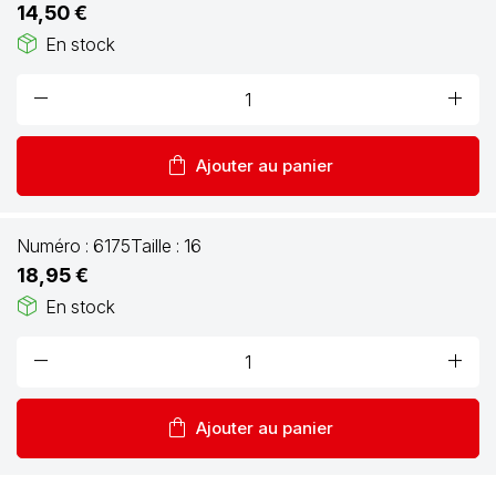
14,50 €
package_2
En stock
remove
add
shopping_bag
Ajouter au panier
Numéro :
6175
Taille :
16
18,95 €
package_2
En stock
remove
add
shopping_bag
Ajouter au panier