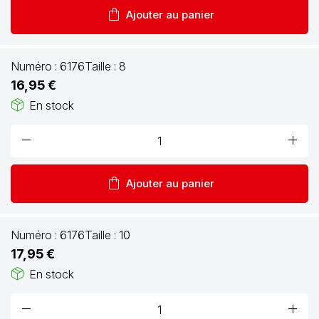
shopping_bag
Ajouter au panier
Numéro :
6176
Taille :
8
16,95 €
package_2
En stock
remove
add
shopping_bag
Ajouter au panier
Numéro :
6176
Taille :
10
17,95 €
package_2
En stock
remove
add