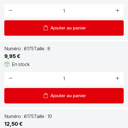
remove
add
shopping_bag
Ajouter au panier
Numéro :
6175
Taille :
8
9,95 €
package_2
En stock
remove
add
shopping_bag
Ajouter au panier
Numéro :
6175
Taille :
10
12,50 €