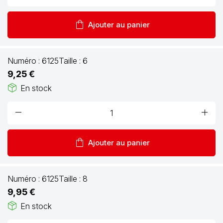
shopping_bag
Ajouter au panier
Numéro :
6125
Taille :
6
9,25 €
package_2
En stock
remove
add
shopping_bag
Ajouter au panier
Numéro :
6125
Taille :
8
9,95 €
package_2
En stock