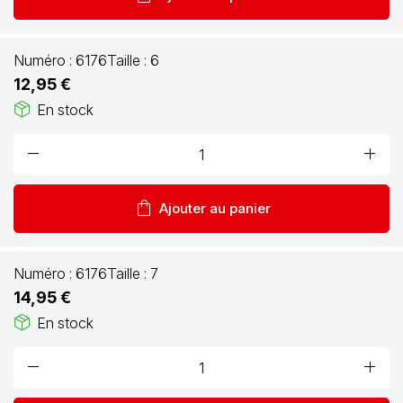
Numéro :
6176
Taille :
6
12,95 €
package_2
En stock
remove
add
shopping_bag
Ajouter au panier
Numéro :
6176
Taille :
7
14,95 €
package_2
En stock
remove
add