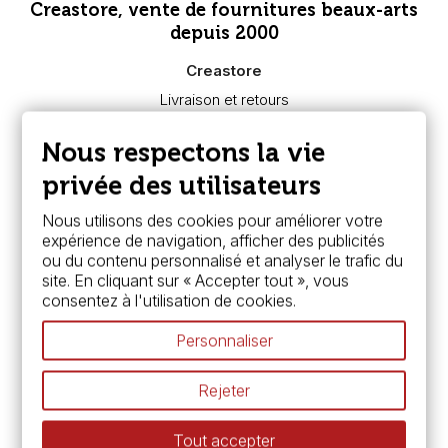
Creastore, vente de fournitures beaux-arts
depuis 2000
Creastore
Livraison et retours
Nous connaître
Paiement sécurisé
Nous respectons la vie
FAQ
Boutique à Angers
privée des utilisateurs
Services
Nous utilisons des cookies pour améliorer votre
expérience de navigation, afficher des publicités
Carte fidélité & avantages
ou du contenu personnalisé et analyser le trafic du
Chèque cadeau, bon cadeaux
site. En cliquant sur « Accepter tout », vous
Devis & bon de commande
consentez à l'utilisation de cookies.
Pass culture - mode d'emploi
Nos promotions en cours
Personnaliser
Espace conseils
L’aquarelle en tubes ou en godets ?
Rejeter
Le vocabulaire technique de l’aquarelle
Différence entre peinture Fine et Extra-fine
Tout accepter